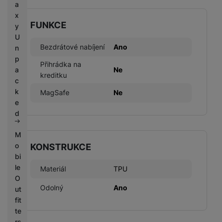
a
x
FUNKCE
y
U
Bezdrátové nabíjení
Ano
n
p
Přihrádka na
a
Ne
kreditku
c
k
MagSafe
Ne
e
d
M
o
KONSTRUKCE
bi
le
Materiál
TPU
O
Odolný
Ano
ut
fit
te
rs