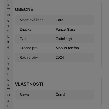
k
e
y
y
OBECNÉ
N
Modelová řada
Care
e
x
Značka
PanzerGlass
t
L
Typ
Zadní kryt
if
e
Určeno pro
Mobilní telefon
Rok výroby
2024
V
ý
k
u
p
VLASTNOSTI
y
Barva
Černá
G
a
l