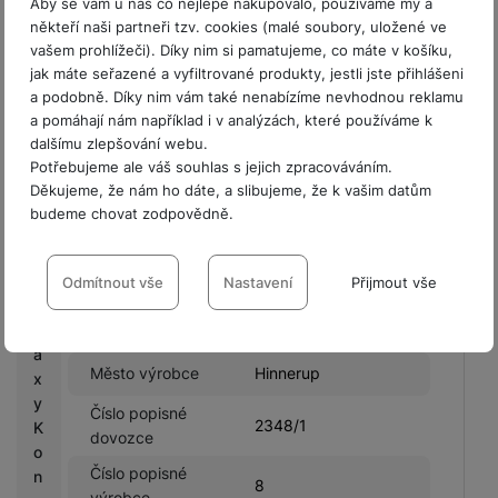
výrobce
Hinnerup,Denmark
Aby se vám u nás co nejlépe nakupovalo, používáme my a
s
někteří naši partneři tzv. cookies (malé soubory, uložené ve
Země výrobce
DK
vašem prohlížeči). Díky nim si pamatujeme, co máte v košíku,
C
jak máte seřazené a vyfiltrované produkty, jestli jste přihlášeni
PSČ výrobce
8382
a
a podobně. Díky nim vám také nenabízíme nevhodnou reklamu
s
a pomáhají nám například i v analýzách, které používáme k
TD SYNNEX Czech
Název dovozce
h
dalšímu zlepšování webu.
s.r.o.
b
Potřebujeme ale váš souhlas s jejich zpracováváním.
a
Ulice dovozce
Líbalova
Děkujeme, že nám ho dáte, a slibujeme, že k vašim datům
c
budeme chovat zodpovědně.
Městská oblast
k
Praha 11
výrobce
Nastavení souhlasů s kategoriemi
G
cookies
Odmítnout vše
Nastavení
Přijmout vše
Město dovozce
Praha
a
Technické
Technické
-
bez těchto cookies náš web nebude fungovat
.
l
PSČ dovozce
14900
VŽDY AKTIVNÍ
a
Město výrobce
Hinnerup
x
y
Technické cookies umožňují váš průchod nákupním košíkem,
Číslo popisné
2348/1
K
Preferenční a rozšířené funkce
Preferenční a rozšířené funkce
-
abyste nemuseli vše
porovnávání produktů a další nezbytné funkce.
dovozce
o
nastavovat znovu a abyste se s námi mohli spojit např. pomocí
Číslo popisné
n
chatu
.
8
výrobce