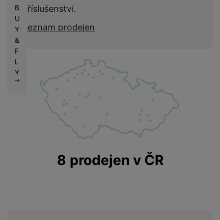
příslušenství.
B
U
Seznam prodejen
Y
&
F
L
Y
8 prodejen v ČR