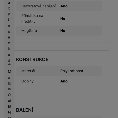
a
Bezdrátové nabíjení
Ano
x
y
Přihrádka na
Ne
U
kreditku
n
MagSafe
Ne
p
a
c
k
e
KONSTRUKCE
d
Materiál
Polykarbonát
M
o
Odolný
Ano
bi
le
O
ut
fit
BALENÍ
te
rs