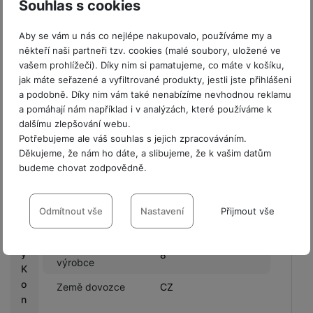
PSČ výrobce
8382
Souhlas s cookies
s
TD SYNNEX Czech
Název dovozce
Aby se vám u nás co nejlépe nakupovalo, používáme my a
C
s.r.o.
někteří naši partneři tzv. cookies (malé soubory, uložené ve
a
vašem prohlížeči). Díky nim si pamatujeme, co máte v košíku,
Ulice dovozce
Líbalova
s
jak máte seřazené a vyfiltrované produkty, jestli jste přihlášeni
h
Městská oblast
a podobně. Díky nim vám také nenabízíme nevhodnou reklamu
Praha 11
b
výrobce
a pomáhají nám například i v analýzách, které používáme k
a
dalšímu zlepšování webu.
c
Město dovozce
Praha
Potřebujeme ale váš souhlas s jejich zpracováváním.
k
Děkujeme, že nám ho dáte, a slibujeme, že k vašim datům
PSČ dovozce
14900
budeme chovat zodpovědně.
G
Město výrobce
Hinnerup
a
Nastavení souhlasů s kategoriemi
l
Číslo popisné
cookies
Odmítnout vše
Nastavení
Přijmout vše
2348/1
a
dovozce
x
Technické
Technické
-
bez těchto cookies náš web nebude fungovat
.
Číslo popisné
y
8
VŽDY AKTIVNÍ
výrobce
K
o
Země dovozce
CZ
Technické cookies umožňují váš průchod nákupním košíkem,
n
Preferenční a rozšířené funkce
Preferenční a rozšířené funkce
-
abyste nemuseli vše
porovnávání produktů a další nezbytné funkce.