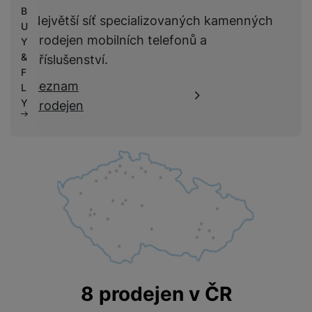
B
Největší síť specializovaných kamenných
U
prodejen mobilních telefonů a
Y
&
příslušenství.
F
Seznam
L
Y
prodejen
8 prodejen v ČR