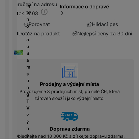
r
N
m
Doručení na adresu
a
ej
P
Informace o dopravě
í
v
y
a
R
ín
r
te
o
Pátek 07.08.
n
bí
e
k
n
T
n
w
é
je
d
Porovnat
Hlídací pes
y
é
e
o
e
l
č
u
d
l
v
r
Dotaz na produkt
Nejlepší ceny za 30 dní
e
k
k
e
e
o
b
d
y
c
s
v
u
a
n
k
e
k
i
S
n
i
c
y
z
a
k
K
c
h
vyhody
e
m
y
a
e
y
D
/
s
b
tr
i
F
A
M
u
e
ý
Prodejny a výdejní místa
g
l
u
r
n
l
m
Provozujeme 8 prodejních míst, po celé ČR, která
e
a
d
a
g
y
h
zároveň slouží i jako výdejní místo.
s
s
i
z
T
o
t
h
o
ni
V
di
o
d
č
v
n
ř
D
i
k
ý
k
e
o
s
y
h
Doprava zdarma
á
m
k
o
Objednejte nad 10 000 Kč a získejte dopravu zdarma.
m