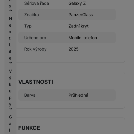
k
Sériová řada
Galaxy Z
e
y
y
Značka
PanzerGlass
N
e
Typ
Zadní kryt
x
Určeno pro
Mobilní telefon
t
L
Rok výroby
2025
if
e
V
ý
VLASTNOSTI
k
u
Barva
Průhledná
p
y
G
a
FUNKCE
l