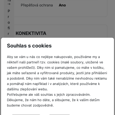
Přepěťová ochrana
Ano
P
r
o
fi
KONEKTIVITA
r
m
USB-C
Ano
y
Souhlas s cookies
V
Aby se vám u nás co nejlépe nakupovalo, používáme my a
ý
někteří naši partneři tzv. cookies (malé soubory, uložené ve
k
vašem prohlížeči). Díky nim si pamatujeme, co máte v košíku,
BALENÍ
u
jak máte seřazené a vyfiltrované produkty, jestli jste přihlášeni
p
a podobně. Díky nim vám také nenabízíme nevhodnou reklamu
a pomáhají nám například i v analýzách, které používáme k
Hmotnost balení
253 g
n
dalšímu zlepšování webu.
í
Délka balení
17,64 CM
Potřebujeme ale váš souhlas s jejich zpracováváním.
b
Děkujeme, že nám ho dáte, a slibujeme, že k vašim datům
o
Šířka balení
27,7 CM
budeme chovat zodpovědně.
n
u
Výška balení
1,37 CM