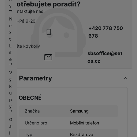
Potřebujete poradit?
k
e
y
y
Kontaktujte nás
N
Po-Pá 9-20
e
+420 778 750
x
678
t
L
pište kdykoliv
if
sbsoffice@set
e
os.cz
V
Parametry
ý
k
u
OBECNÉ
p
y
Značka
Samsung
G
Určeno pro
Mobilní telefon
a
l
Typ
Bezdrátová