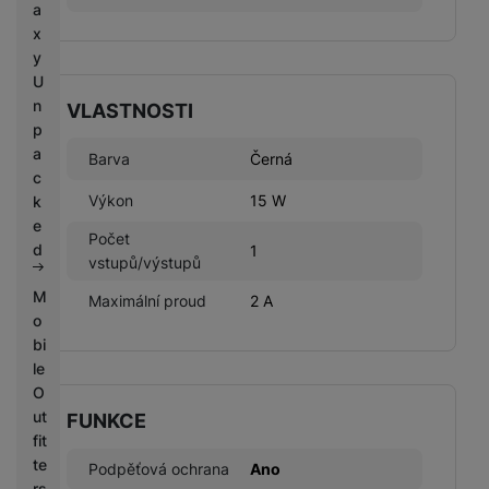
a
x
y
U
n
VLASTNOSTI
p
a
Barva
Černá
c
Výkon
15 W
k
e
Počet
d
1
vstupů/výstupů
M
Maximální proud
2 A
o
bi
le
O
ut
FUNKCE
fit
te
Podpěťová ochrana
Ano
rs