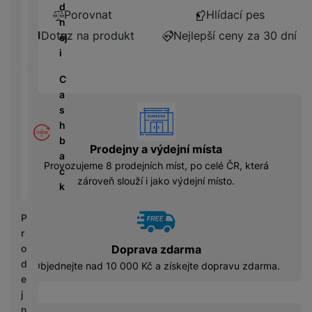
á
P
y
d
Porovnat
Hlídací pes
cí
ří
a
n
B
s
s
S
Dotaz na produkt
Nejlepší ceny za 30 dní
ěj
e
p
l
S
i
z
o
u
D
d
tř
š
C
d
r
e
e
a
i
á
vyhody
bi
n
s
s
t
č
s
h
k
o
e
t
b
y
v
Prodejny a výdejní místa
v
a
é
C
Provozujeme 8 prodejních míst, po celé ČR, která
í
c
S
n
h
zároveň slouží i jako výdejní místo.
p
k
S
a
y
r
D
b
tr
o
P
d
íj
é
l
r
is
e
h
e
Doprava zdarma
o
k
č
o
d
d
Objednejte nad 10 000 Kč a získejte dopravu zdarma.
k
d
n
e
y
i
i
j
n
c
n