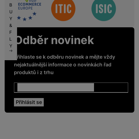
Sdružení
B
U
Y
&
F
Odběr novinek
L
Y
Přihlaste se k odběru novinek a mějte vždy
nejaktuálnější informace o novinkách řad
produktů i z trhu