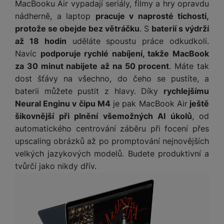
MacBooku Air vypadají seriály, filmy a hry opravdu
nádherně, a laptop
pracuje v naprosté tichosti,
protože se obejde bez větráčku
. S
baterií s výdrží
až 18 hodin
uděláte spoustu práce odkudkoli.
Navíc
podporuje rychlé nabíjení, takže MacBook
za 30 minut nabijete až na 50 procent
. Máte tak
dost šťávy na všechno, do čeho se pustíte, a
baterii můžete pustit z hlavy. Díky
rychlejšímu
Neural Enginu v čipu M4
je pak MacBook Air
ještě
šikovnější při plnění všemožných AI úkolů
, od
automatického centrování záběru při focení přes
upscaling obrázků až po promptování nejnovějších
velkých jazykových modelů. Budete produktivní a
tvůrčí jako nikdy dřív.