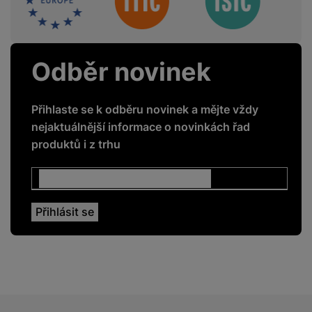
Svítivost displeje
500 NITS
Typ displeje
Liquid Retina
Odběr novinek
Velikost displeje
13,6 "
Přihlaste se k odběru novinek a mějte vždy
nejaktuálnější informace o novinkách řad
produktů i z trhu
PROCESOR
Počet jader
10
procesoru
Procesor
Apple M4
KONEKTIVITA