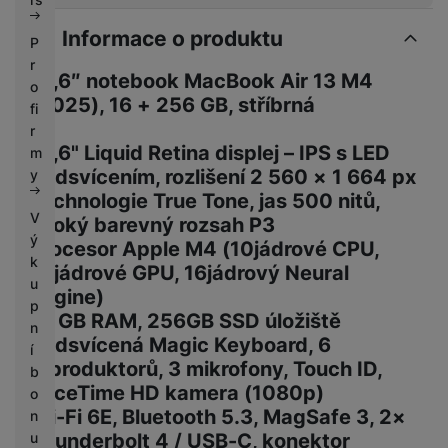
Informace o produktu
P
r
13,6″ notebook MacBook Air 13 M4
o
(2025), 16 + 256 GB, stříbrná
fi
r
13,6" Liquid Retina displej – IPS s LED
m
podsvícením, rozlišení 2 560 × 1 664 px
y
Technologie True Tone, jas 500 nitů,
V
široký barevný rozsah P3
ý
Procesor Apple M4 (10jádrové CPU,
k
10jádrové GPU, 16jádrový Neural
u
Engine)
p
16 GB RAM, 256GB SSD úložiště
n
Podsvícená Magic Keyboard, 6
í
reproduktorů, 3 mikrofony, Touch ID,
b
FaceTime HD kamera (1080p)
o
Wi-Fi 6E, Bluetooth 5.3, MagSafe 3, 2×
n
Thunderbolt 4 / USB-C, konektor
u