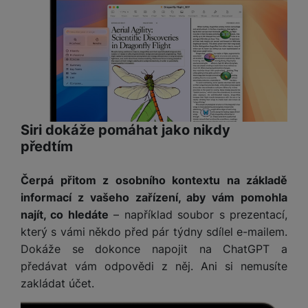
získaná pomocí těchto cookies zpracováváme souhrnně a
anonymně, takže nejsme schopni identifikovat konkrétní
uživatele našeho webu.
Marketingové cookies používáme my nebo naši partneři,
abychom vám mohli zobrazit vhodné obsahy nebo reklamy jak
na našich stránkách, tak na stránkách třetích stran.
Siri dokáže pomáhat jako nikdy
předtím
Čerpá přitom z osobního kontextu na základě
informací z vašeho zařízení, aby vám pomohla
najít, co hledáte
– například soubor s prezentací,
který s vámi někdo před pár týdny sdílel e-mailem.
Dokáže se dokonce napojit na ChatGPT a
předávat vám odpovědi z něj. Ani si nemusíte
zakládat účet.