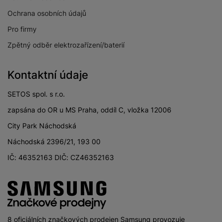
Ochrana osobních údajů
Pro firmy
BALENÍ
Zpětný odběr elektrozařízení/baterií
Hmotnost balení
1,67 kg
Kontaktní údaje
Délka balení
33,44 CM
SETOS spol. s r.o.
Šířka balení
24,37 CM
zapsána do OR u MS Praha, oddíl C, vložka 12006
Výška balení
5,57 CM
City Park Náchodská
Náchodská 2396/21, 193 00
IČ: 46352163 DIČ: CZ46352163
LEGISLATIVNÍ POŽADAVKY
Hollyhill Industrial
Ulice výrobce
Estate
8 oficiálních značkových prodejen Samsung provozuje