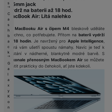
s
3,5mm jack
Výdrž na baterii až 18 hod.
C
MacBook Air: Lítá nalehko
a
s
Na
MacBooku Air s čipem M4
bleskově uděláte
h
všechno, co potřebujete. Přitom na
baterii vydrží
b
až 18 hodin
. Je navržený pro
Apple Intelligence
,
a
c
která vám ušetří spoustu námahy. Navíc je teď k
k
dostání v nádherné, blankytně modré barvě. S
dokonale přenosným MacBookem Air
se můžete
G
pustit prakticky do čehokoli, ať jste kdekoli.
a
l
a
x
y
K
o
n