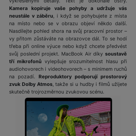
vykreslenými detaily. Text je dokonale ostrý.
Kamera kopíruje vaše pohyby a udržuje vás
neustále v záběru
, i když se pohybujete z místa
na místo nebo se v obrazu objeví někdo další.
Nasdílejte pohled shora na svůj pracovní prostor –
vy přitom zůstáváte na obrazovce dál. To se hodí
třeba při online výuce nebo když chcete předvést
svůj poslední projekt. MacBook Air díky
soustavě
tří mikrofonů
vylepšuje srozumitelnost hlasu při
audiohovorech i videohovorech – s minimem ruchů
na pozadí.
Reproduktory podporují prostorový
zvuk Dolby Atmos
, takže si u hudby i filmů užijete
skutečně trojrozměrnou zvukovou scénu.