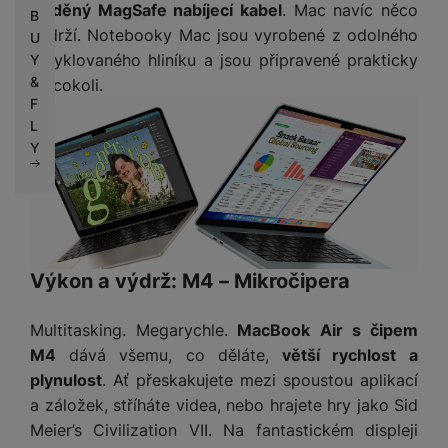
sladěný MagSafe nabíjecí kabel
. Mac navíc něco
B
vydrží. Notebooky Mac jsou vyrobené z odolného
U
recyklovaného hliníku a jsou připravené prakticky
Y
&
na cokoli.
F
L
Y
Výkon a výdrž: M4 – Mikročipera
Multitasking. Megarychle.
MacBook Air s čipem
M4
dává všemu, co děláte,
větší rychlost a
plynulost
. Ať přeskakujete mezi spoustou aplikací
a záložek, stříháte videa, nebo hrajete hry jako Sid
Meier’s Civilization VII. Na fantastickém displeji