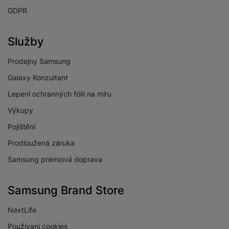
GDPR
BATERIE
Služby
Indikátor baterie
Ano
Rychlé nabíjení
Ano
Prodejny Samsung
Galaxy Konzultant
Výkon rychlonabíjení
70 W
Lepení ochranných fólií na míru
Typ baterie
LI-pol
Výkupy
Výdrž baterie
18 HOD
Pojištění
Způsob nabíjení
Kabelové
Prodloužená záruka
Samsung prémiová doprava
Samsung Brand Store
KONSTRUKCE
NextLife
Materiál
Hliník
Používaní cookies