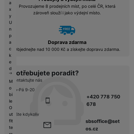
a
Provozujeme 8 prodejních míst, po celé ČR, která
x
zároveň slouží i jako výdejní místo.
y
U
n
p
Doprava zdarma
a
c
Objednejte nad 10 000 Kč a získejte dopravu zdarma.
k
e
d
Potřebujete poradit?
Kontaktujte nás
M
o
Po-Pá 9-20
bi
+420 778 750
le
678
O
ut
pište kdykoliv
fit
sbsoffice@set
te
os.cz
rs