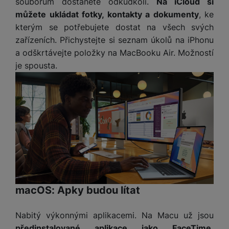
souborům dostanete odkudkoli.
Na iCloud si
můžete ukládat fotky, kontakty a dokumenty
, ke
kterým se potřebujete dostat na všech svých
zařízeních. Přichystejte si seznam úkolů na iPhonu
a odškrtávejte položky na MacBooku Air. Možností
je spousta.
macOS: Apky budou lítat
Nabitý výkonnými aplikacemi. Na Macu už jsou
předinstalované aplikace jako FaceTime,