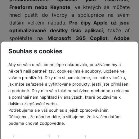
Freeform nebo Keynote
, ve kterých se můžete
hned pustit do tvorby a spolupráce na svém
dalším velkém nápadu.
Pro čipy Apple už jsou
optimalizované desítky tisíc aplikací,
takže ať
spoléháte na
Microsoft 365 Copilot
,
Adobe
Creative Cloud, nebo třeba Google Workspace s
Souhlas s cookies
Gemini
, v macOS vám všechny oblíbené appky
poběží ukrutně rychle. A pravidelné,
bezplatné
Aby se vám u nás co nejlépe nakupovalo, používáme my a
aktualizace macOS
jsou zárukou, že Mac bude
někteří naši partneři tzv. cookies (malé soubory, uložené ve
spolehlivě a bezpečně fungovat dlouhé roky.
vašem prohlížeči). Díky nim si pamatujeme, co máte v košíku,
jak máte seřazené a vyfiltrované produkty, jestli jste přihlášeni
a podobně. Díky nim vám také nenabízíme nevhodnou reklamu
a pomáhají nám například i v analýzách, které používáme k
dalšímu zlepšování webu.
Potřebujeme ale váš souhlas s jejich zpracováváním.
Děkujeme, že nám ho dáte, a slibujeme, že k vašim datům
budeme chovat zodpovědně.
Nastavení souhlasů s kategoriemi