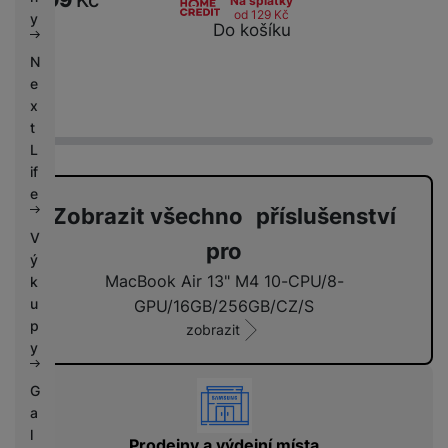
Na splátky
k
e
od 129
Kč
y
Do košíku
y
N
e
x
t
L
if
e
Zobrazit všechno příslušenství
V
pro
ý
MacBook Air 13" M4 10-CPU/8-
k
u
GPU/16GB/256GB/CZ/S
p
zobrazit
y
vyhody
G
a
l
Prodejny a výdejní místa