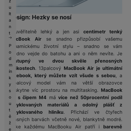
z
u
lt
Design: Hezky se nosí
a
n
Neuvěřitelně lehký a jen asi
centimetr tenký
t
MacBook Air
se snadno přizpůsobí vašemu
P
dynamickému životní stylu – snadno se vám
o
snadno vejde do batohu a ani o něm nevíte. Je
d
dostupný ve dvou skvěle přenosných
m
velikostech
. 13palcový
MacBook Air je ultimátní
ín
notebook, který můžete vzít všude s sebou
, a
k
15palcový model vám na větší obrazovce
y
poskytne víc prostoru na multitasking.
MacBook
s
o
Air s čipem M4
má
více než 50procentní podíl
u
recyklovaných materiálů a odolný plášť z
t
recyklovaného hliníku
. Přichází ve čtyřech
ě
úžasných barvách včetně nové, blankytně modré.
ž
A ke každému MacBooku Air patří i
barevně
e