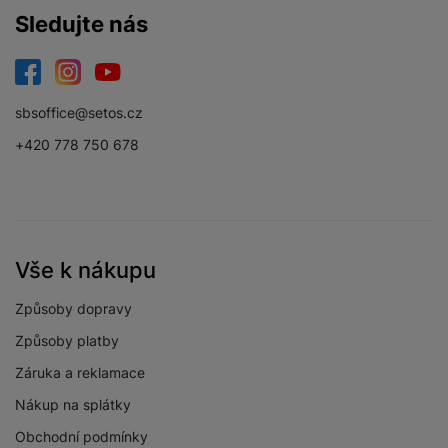
Sledujte nás
Verze bluetooth
Bluetooth 5.3
Verze Wi-Fi
Wi-Fi 6E
Facebook
Instagram
YouTube
HDMI
Ne
sbsoffice@setos.cz
3,5 mm jack
Ano
+420 778 750 678
Paměťová karta
Ne
USB-C
Ano
USB OTG
Ano
Vše k nákupu
Ethernet (LAN)
Ne
Způsoby dopravy
HDMI ARC
Ne
Způsoby platby
Záruka a reklamace
USB-A
Ne
Nákup na splátky
Obchodní podmínky