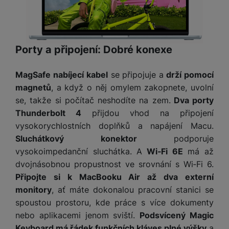
Porty a připojení: Dobré konexe
MagSafe nabíjecí kabel
se připojuje a
drží pomocí
magnetů
, a když o něj omylem zakopnete, uvolní
se, takže si počítač neshodíte na zem.
Dva porty
Thunderbolt 4
přijdou vhod na připojení
vysokorychlostních doplňků a napájení Macu.
Sluchátkový konektor
podporuje
vysokoimpedanční sluchátka. A
Wi‑Fi 6E
má až
dvojnásobnou propustnost ve srovnání s Wi‑Fi 6.
Připojte si k MacBooku Air až dva externí
monitory
, ať máte dokonalou pracovní stanici se
spoustou prostoru, kde práce s více dokumenty
nebo aplikacemi jenom sviští.
Podsvícený Magic
Keyboard má řádek funkčních kláves plné výšky
a