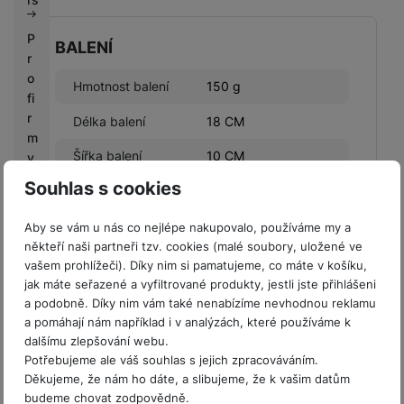
P
BALENÍ
r
o
Hmotnost balení
150 g
fi
r
Délka balení
18 CM
m
Šířka balení
10 CM
y
Souhlas s cookies
Výška balení
1 CM
V
ý
Aby se vám u nás co nejlépe nakupovalo, používáme my a
k
někteří naši partneři tzv. cookies (malé soubory, uložené ve
u
vašem prohlížeči). Díky nim si pamatujeme, co máte v košíku,
p
jak máte seřazené a vyfiltrované produkty, jestli jste přihlášeni
LEGISLATIVNÍ POŽADAVKY
n
a podobně. Díky nim vám také nenabízíme nevhodnou reklamu
í
a pomáhají nám například i v analýzách, které používáme k
Název výrobce
Guess
b
dalšímu zlepšování webu.
o
Potřebujeme ale váš souhlas s jejich zpracováváním.
n
Děkujeme, že nám ho dáte, a slibujeme, že k vašim datům
u
budeme chovat zodpovědně.