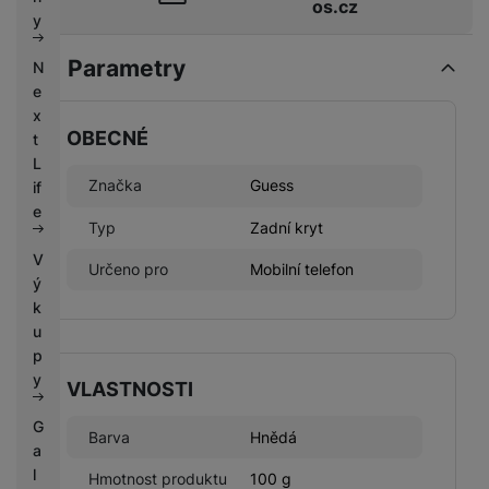
os.cz
k
e
y
y
Parametry
N
e
x
OBECNÉ
t
L
Značka
Guess
if
e
Typ
Zadní kryt
V
Určeno pro
Mobilní telefon
ý
k
u
p
y
VLASTNOSTI
G
Barva
Hnědá
a
l
Hmotnost produktu
100 g