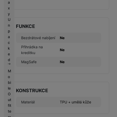
a
x
y
U
n
FUNKCE
p
a
Bezdrátové nabíjení
Ne
c
Přihrádka na
k
Ne
kreditku
e
d
MagSafe
Ne
M
o
bi
le
KONSTRUKCE
O
ut
Materiál
TPU + umělá kůže
fit
te
rs