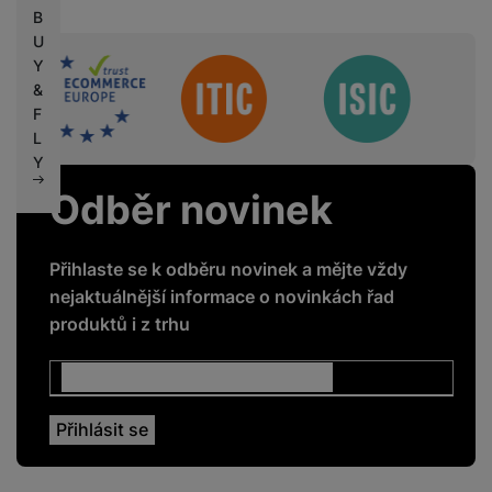
B
U
Sdružení
Y
&
F
L
Y
Odběr novinek
Přihlaste se k odběru novinek a mějte vždy
nejaktuálnější informace o novinkách řad
produktů i z trhu