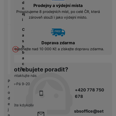
á
P
y
d
Prodejny a výdejní místa
cí
ří
a
n
B
Provozujeme 8 prodejních míst, po celé ČR, která
s
s
S
ěj
e
zároveň slouží i jako výdejní místo.
p
l
S
i
z
o
u
D
d
tř
š
C
d
r
e
e
a
i
á
bi
n
s
s
Doprava zdarma
t
č
s
h
k
Objednejte nad 10 000 Kč a získejte dopravu zdarma.
o
e
t
b
y
v
v
a
é
C
í
c
S
n
h
Potřebujete poradit?
p
k
S
a
y
r
Kontaktujte nás
D
b
tr
o
P
d
íj
Po-Pá 9-20
é
l
r
is
e
+420 778 750
h
e
o
k
č
o
678
d
d
k
d
n
e
pište kdykoliv
y
i
i
j
sbsoffice@set
n
c
n