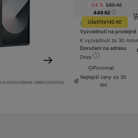
589
Kč
(
-24
%
)
Původ
449
Kč
Ušetříte
140
Kč
Dostupnos
Skladem
Vyzvednutí na prodejně
Kabely a redukce
Redukce
K vyzvednutí za 30 minu
Doručení na adresu
Kabely
Dnes
Porovnat
následující
Flash disky a SSD disky
Nejlepší ceny za 30
SSD disk
PLGUCHSU126
EAN:
3666339322700
dní