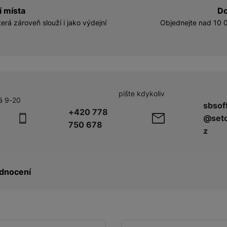
í místa
Do
erá zároveň slouží i jako výdejní
Objednejte nad 10 0
pište kdykoliv
á 9-20
sbsof
+420 778
@seto
750 678
z
dnocení