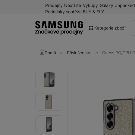
Prodejny
NextLife
Výkupy
Galaxy Unpacked
Podmínky soutěže BUY & FLY
Kategorie zboží
Akce
Domů
Příslušenství
Guess PC/TPU Gli
Výprodej
Galaxy Z Fold8 a další
Fotografie
Fotografie
novinky léta 2026
Mobilní telefony
Chytré hodinky
Tablety
Sluchátka
Galaxy Ring