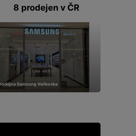
 zpracováváme souhrnně a
8 prodejen v ČR
 obsahy nebo reklamy jak
rodejna Samsung Vaňkovka