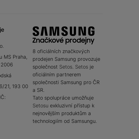
je
o.
8 oficiálních značkových
u MS Praha,
prodejen Samsung provozuje
 12006
společnost
Setos
.
Setos
je
oficiálním partnerem
odská
společnosti Samsung pro ČR
/21, 193 00
a SR.
IČ:
Tato spolupráce umožňuje
Setosu
exkluzivní přístup k
nejnovějším produktům a
technologiím od Samsungu.