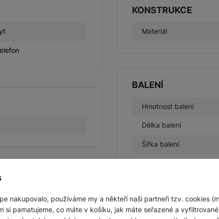
KONSTRUKCE
yt
Materiál
telefon
BALENÍ
Hmotnost balení
Délka balení
Šířka balení
Výška balení
s
pe nakupovalo, používáme my a někteří naši partneři tzv. cookies (
m si pamatujeme, co máte v košíku, jak máte seřazené a vyfiltrované p
Obsah balení