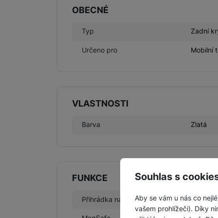
OBECNÉ
Typ
Zadní kr
Určeno pro
Mobilní 
VLASTNOSTI
Barva
Zlatá
Souhlas s cookie
FUNKCE
Aby se vám u nás co nejlé
Přihrádka na kreditku
Ne
vašem prohlížeči). Díky ni
MagSafe
Ne