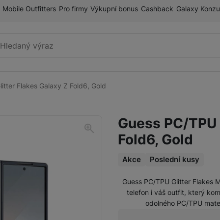
Mobile Outfitters
Pro firmy
Výkupní bonus
Cashback
Galaxy Konzu
Vyhledávání
tter Flakes Galaxy Z Fold6, Gold
Příslušenství k mobilnímu
Pouzdra a kryty
telefonu
Guess PC/TPU G
Fólie a tvrzená skla
Fold6, Gold
Paměťové karty
Držáky
Akce
Poslední kusy
Guess PC/TPU Glitter Flakes M
Příslušenství k chytrým
Nabíječky k chytrým hodinkám
telefon i váš outfit, který k
hodinkám
odolného PC/TPU materi
Řemínky