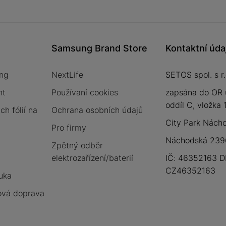
Samsung Brand Store
Kontaktní úda
ng
NextLife
SETOS spol. s r.
nt
Používaní cookies
zapsána do OR 
oddíl C, vložka
h fólií na
Ochrana osobních údajů
City Park Nách
Pro firmy
Náchodská 2396
Zpětný odběr
elektrozařízení/baterií
IČ: 46352163 D
CZ46352163
uka
vá doprava