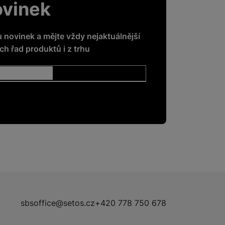
ovinek
u novinek a mějte vždy nejaktuálnější
h řad produktů i z trhu
sbsoffice@setos.cz
+420 778 750 678