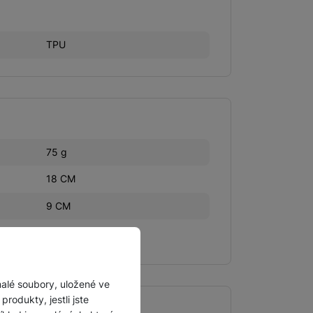
TPU
75 g
18 CM
9 CM
1 CM
malé soubory, uložené ve
rodukty, jestli jste