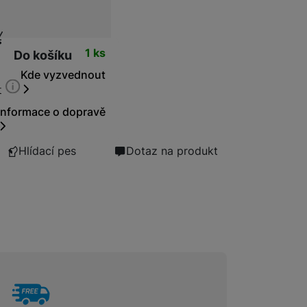
ní cena
Bezdrátové nabíječky
t
1 ks
Do košíku
Kde vyzvednout
Powerbanky
t
Informace o dopravě
Hlídací pes
Dotaz na produkt