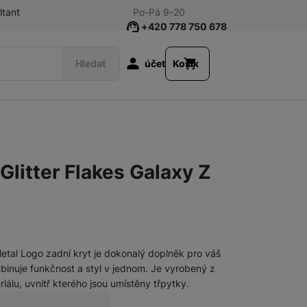
ltant
Po-Pá 9-20
+420 778 750 678
Uživatelská s
Hledat
účet
Košík
Příslušenství k tabletům
Fólie a tvrzená skla
litter Flakes Galaxy Z
Klávesnice
Pouzdra a obaly
etal Logo zadní kryt je dokonalý doplněk pro váš
Nabíječky
Síťové nabíječky
ombinuje funkčnost a styl v jednom. Je vyrobený z
álu, uvnitř kterého jsou umístěny třpytky.
Nabíječky k chytrým hodinkám