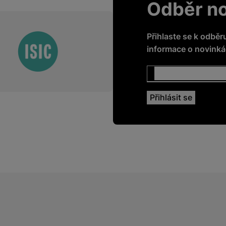
Odběr n
Přihlaste se k odběr
informace o novinkác