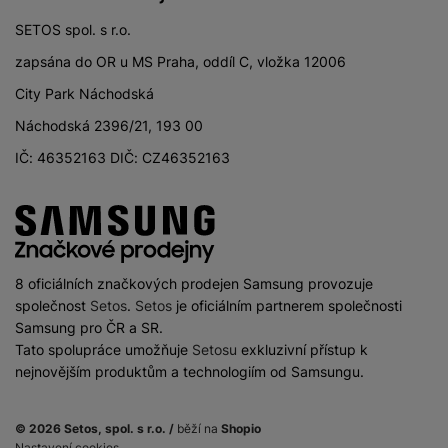
SETOS spol. s r.o.
zapsána do OR u MS Praha, oddíl C, vložka 12006
City Park Náchodská
Náchodská 2396/21, 193 00
IČ: 46352163 DIČ: CZ46352163
8 oficiálních značkových prodejen Samsung provozuje
společnost
Setos
.
Setos
je oficiálním partnerem společnosti
Samsung pro ČR a SR.
Tato spolupráce umožňuje
Setosu
exkluzivní přístup k
nejnovějším produktům a technologiím od Samsungu.
© 2026 Setos, spol. s r.o. /
běží na
Shopio
Nastavení cookies