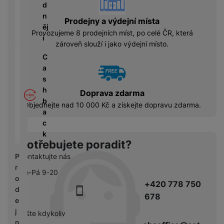
á
P
y
d
cí
ří
a
n
B
Prodejny a výdejní místa
s
s
S
ěj
e
Provozujeme 8 prodejních míst, po celé ČR, která
p
l
S
i
z
zároveň slouží i jako výdejní místo.
o
u
D
d
tř
š
C
d
r
e
e
a
i
á
bi
n
s
s
t
č
s
h
k
Doprava zdarma
o
e
t
b
y
Objednejte nad 10 000 Kč a získejte dopravu zdarma.
v
v
a
é
C
í
c
S
n
h
p
k
S
a
y
Potřebujete poradit?
r
D
b
tr
o
P
Kontaktujte nás
d
íj
é
l
r
is
e
Po-Pá 9-20
h
e
o
k
č
+420 778 750
o
d
d
k
d
678
n
e
y
i
i
j
pište kdykoliv
n
c
n