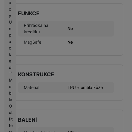
a
x
FUNKCE
y
U
Přihrádka na
n
Ne
kreditku
p
a
MagSafe
Ne
c
k
e
d
KONSTRUKCE
M
o
Materiál
TPU + umělá kůže
bi
le
O
ut
fit
BALENÍ
te
rs