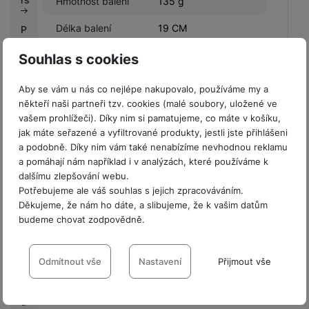
Hmotnost balení
135 g
Délka balení
19 CM
P
r
Šířka balení
11 CM
Souhlas s cookies
o
fi
Výška balení
2,3 CM
Aby se vám u nás co nejlépe nakupovalo, používáme my a
r
někteří naši partneři tzv. cookies (malé soubory, uložené ve
m
vašem prohlížeči). Díky nim si pamatujeme, co máte v košíku,
y
jak máte seřazené a vyfiltrované produkty, jestli jste přihlášeni
a podobně. Díky nim vám také nenabízíme nevhodnou reklamu
V
Obsah balení
a pomáhají nám například i v analýzách, které používáme k
ý
dalšímu zlepšování webu.
k
Ochranný kryt.
Potřebujeme ale váš souhlas s jejich zpracováváním.
u
Děkujeme, že nám ho dáte, a slibujeme, že k vašim datům
p
budeme chovat zodpovědně.
n
í
Hodnocení
Nastavení souhlasů s kategoriemi
b
cookies
Odmítnout vše
Nastavení
Přijmout vše
o
Pro vkládání recenzí je nutné se přihlásit.
n
Technické
Technické
-
bez těchto cookies náš web nebude fungovat
.
u
VŽDY AKTIVNÍ