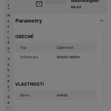
sbsoffice@set
k
e
y
os.cz
y
N
Parametry
e
x
t
OBECNÉ
L
if
Typ
Zadní kryt
e
Určeno pro
Mobilní telefon
V
ý
k
u
p
VLASTNOSTI
y
Barva
Hnědá
G
a
l