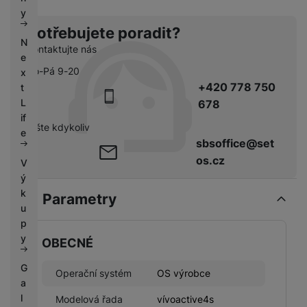
k
e
y
y
Potřebujete poradit?
N
Kontaktujte nás
e
Po-Pá 9-20
x
+420 778 750
t
L
678
if
pište kdykoliv
e
sbsoffice@set
os.cz
V
ý
k
Parametry
u
p
y
OBECNÉ
G
Operační systém
OS výrobce
a
l
Modelová řada
vívoactive4s