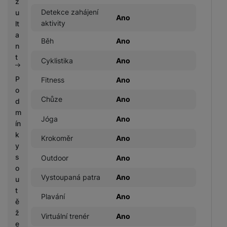
z
Detekce zahájení
u
Ano
aktivity
lt
a
Běh
Ano
n
t
Cyklistika
Ano
P
Fitness
Ano
o
Chůze
Ano
d
m
Jóga
Ano
ín
k
Krokoměr
Ano
y
s
Outdoor
Ano
o
Vystoupaná patra
Ano
u
t
Plavání
Ano
ě
ž
Virtuální trenér
Ano
e