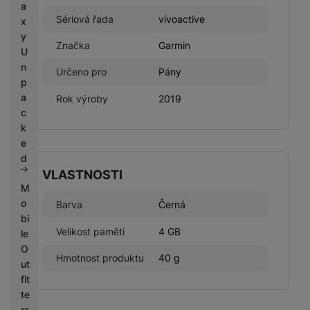
a
Sériová řada
vívoactive
x
y
Značka
Garmin
U
n
Určeno pro
Pány
p
a
Rok výroby
2019
c
k
e
d
VLASTNOSTI
M
o
Barva
Černá
bi
Velikost paměti
4 GB
le
O
Hmotnost produktu
40 g
ut
fit
te
rs