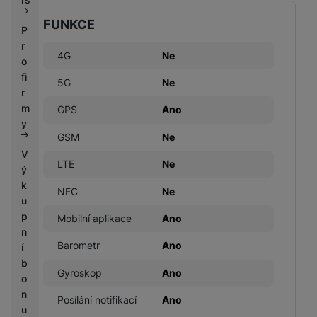
FUNKCE
P
r
4G
Ne
o
fi
5G
Ne
r
m
GPS
Ano
y
GSM
Ne
V
LTE
Ne
ý
k
NFC
Ne
u
p
Mobilní aplikace
Ano
n
Barometr
Ano
í
b
Gyroskop
Ano
o
n
Posílání notifikací
Ano
u