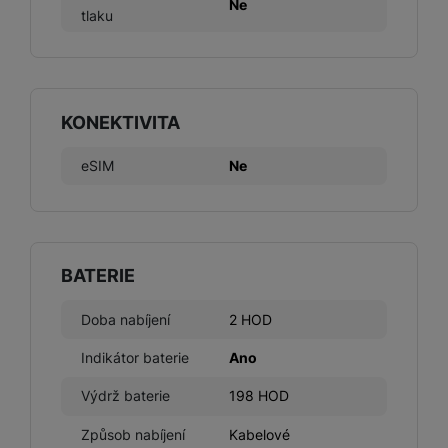
Ne
tlaku
Marketingové cookies používáme my nebo naši partneři,
abychom vám mohli zobrazit vhodné obsahy nebo reklamy jak
na našich stránkách, tak na stránkách třetích stran.
KONEKTIVITA
eSIM
Ne
BATERIE
Doba nabíjení
2 HOD
Indikátor baterie
Ano
Výdrž baterie
198 HOD
Způsob nabíjení
Kabelové