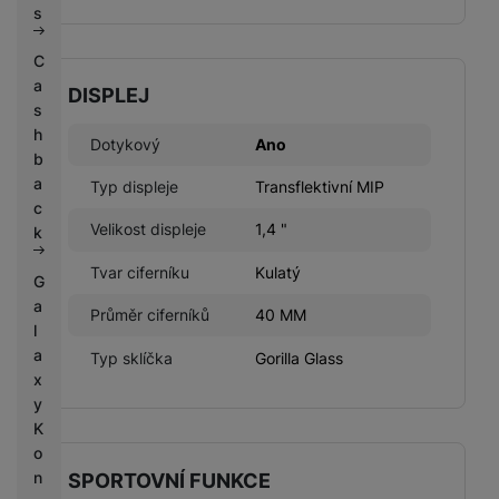
s
C
a
DISPLEJ
s
h
Dotykový
Ano
b
a
Typ displeje
Transflektivní MIP
c
Velikost displeje
1,4 "
k
Tvar ciferníku
Kulatý
G
a
Průměr ciferníků
40 MM
l
a
Typ sklíčka
Gorilla Glass
x
y
K
o
n
SPORTOVNÍ FUNKCE