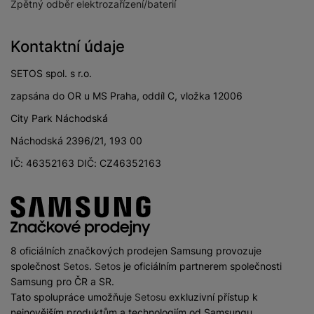
Zpětný odběr elektrozařízení/baterií
Kontaktní údaje
SETOS spol. s r.o.
zapsána do OR u MS Praha, oddíl C, vložka 12006
City Park Náchodská
Náchodská 2396/21, 193 00
IČ: 46352163 DIČ: CZ46352163
8 oficiálních značkových prodejen Samsung provozuje
společnost
Setos
.
Setos
je oficiálním partnerem společnosti
Samsung pro ČR a SR.
Tato spolupráce umožňuje
Setosu
exkluzivní přístup k
nejnovějším produktům a technologiím od Samsungu.