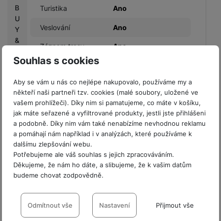
B
Turistika
Ano
U
Veslování
Ano
Y
&
Záznam trasy
Ano
F
Souhlas s cookies
L
Y
Aby se vám u nás co nejlépe nakupovalo, používáme my a
někteří naši partneři tzv. cookies (malé soubory, uložené ve
ŘEMÍNEK
vašem prohlížeči). Díky nim si pamatujeme, co máte v košíku,
jak máte seřazené a vyfiltrované produkty, jestli jste přihlášeni
Barva řemínku
Černá
a podobně. Díky nim vám také nenabízíme nevhodnou reklamu
a pomáhají nám například i v analýzách, které používáme k
Materiál řemínku
Silikon
dalšímu zlepšování webu.
Potřebujeme ale váš souhlas s jejich zpracováváním.
Vyměnitelný řemínek
Ano
Děkujeme, že nám ho dáte, a slibujeme, že k vašim datům
budeme chovat zodpovědně.
Nastavení souhlasů s kategoriemi
cookies
Odmítnout vše
Nastavení
Přijmout vše
ZDRAVOTNÍ FUNKCE