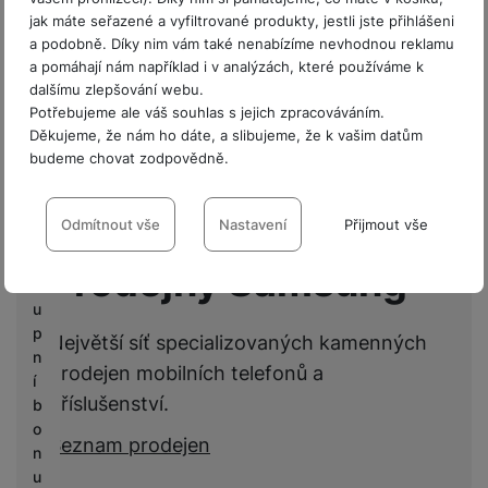
jak máte seřazené a vyfiltrované produkty, jestli jste přihlášeni
Hodnocení
a podobně. Díky nim vám také nenabízíme nevhodnou reklamu
P
a pomáhají nám například i v analýzách, které používáme k
r
Pro vkládání recenzí je nutné se přihlásit.
dalšímu zlepšování webu.
o
Potřebujeme ale váš souhlas s jejich zpracováváním.
fi
Děkujeme, že nám ho dáte, a slibujeme, že k vašim datům
r
budeme chovat zodpovědně.
Recenze
m
y
Nastavení souhlasů s kategoriemi
Nebyla přidána žádná recenze.
cookies
Odmítnout vše
Nastavení
Přijmout vše
V
ý
Prodejny Samsung
Technické
Technické
-
bez těchto cookies náš web nebude fungovat
.
k
VŽDY AKTIVNÍ
u
p
Největší síť specializovaných kamenných
Technické cookies umožňují váš průchod nákupním košíkem,
n
Preferenční a rozšířené funkce
prodejen mobilních telefonů a
Preferenční a rozšířené funkce
-
abyste nemuseli vše
porovnávání produktů a další nezbytné funkce.
í
nastavovat znovu a abyste se s námi mohli spojit např. pomocí
příslušenství.
b
chatu
.
o
Povoleno
Seznam prodejen
n
u