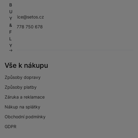
B
Facebook
Instagram
YouTube
U
sbsoffice@setos.cz
Y
&
+420 778 750 678
F
L
Y
Vše k nákupu
Způsoby dopravy
Způsoby platby
Záruka a reklamace
Nákup na splátky
Obchodní podmínky
GDPR