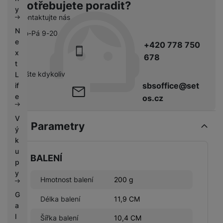
Potřebujete poradit?
k
e
y
y
Kontaktujte nás
N
Po-Pá 9-20
e
+420 778 750
x
678
t
pište kdykoliv
L
sbsoffice@set
if
e
os.cz
V
Parametry
ý
k
u
BALENÍ
p
y
Hmotnost balení
200 g
G
Délka balení
11,9 CM
a
l
Šířka balení
10,4 CM