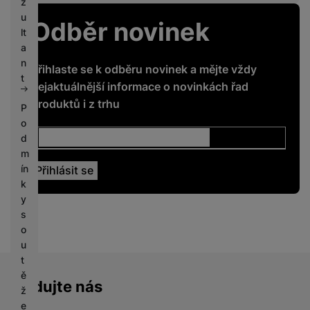
z
u
Odběr novinek
lt
a
n
Přihlaste se k odběru novinek a mějte vždy
t
nejaktuálnější informace o novinkách řad
produktů i z trhu
P
o
d
m
ín
k
y
s
o
u
t
ě
Sledujte nás
ž
e