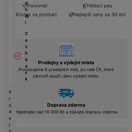
á
P
y
d
Porovnat
Hlídací pes
cí
ří
a
n
B
s
s
S
Dotaz na produkt
Nejlepší ceny za 30 dní
ěj
e
p
l
S
i
z
o
u
D
d
tř
š
C
d
r
e
e
a
i
á
vyhody
bi
n
s
s
t
č
s
h
k
o
e
t
b
y
Prodejny a výdejní místa
v
v
a
é
Provozujeme 8 prodejních míst, po celé ČR, která
C
í
c
S
n
zároveň slouží i jako výdejní místo.
h
p
k
S
a
y
r
D
b
tr
o
P
d
íj
é
l
r
is
e
h
e
Doprava zdarma
o
k
č
o
d
d
Objednejte nad 10 000 Kč a získejte dopravu zdarma.
k
d
n
e
y
i
i
j
n
c
n