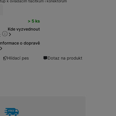
stup k ovládacím tlačítkům i konektorům
Bezdrátové nabíječky
t
> 5 ks
Kde vyzvednout
Powerbanky
t
Informace o dopravě
Hlídací pes
Dotaz na produkt