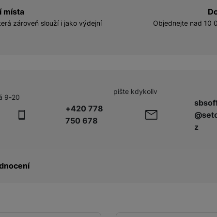
í místa
Do
erá zároveň slouží i jako výdejní
Objednejte nad 10 0
pište kdykoliv
á 9-20
sbsof
+420 778
@seto
750 678
z
dnocení