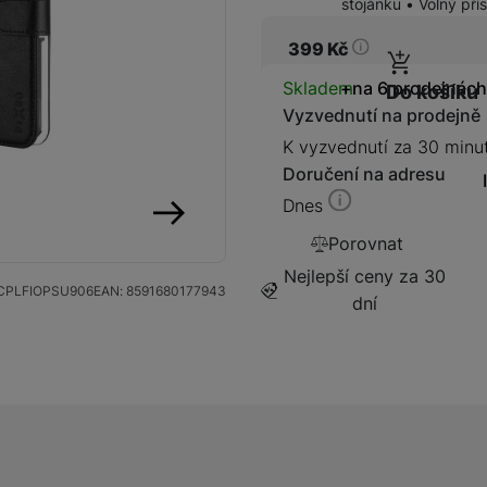
stojánku • Volný pří
399
Kč
Dostupnos
Skladem
na 6 prodejnách
Do košíku
Vyzvednutí na prodejně
Kabely a redukce
Redukce
K vyzvednutí za 30 minu
Doručení na adresu
Kabely
Dnes
Porovnat
následující
Flash disky a SSD disky
Nejlepší ceny za 30
SSD disk
CPLFIOPSU906
EAN:
8591680177943
dní