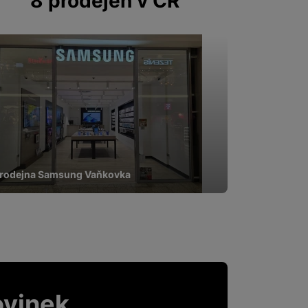
8 prodejen v ČR
rodejna Samsung Vaňkovka
ovinek