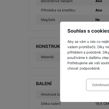
Bezdrátové nabíjení
Ano
Přihrádka na kreditku
Ano
MagSafe
Ne
Souhlas s cookie
Aby se vám u nás co nejlé
KONSTRUKCE
vašem prohlížeči). Díky ni
přihlášeni a podobně. Dí
Materiál
TPU + u
používáme k dalšímu zlep
Potřebujeme ale váš souh
chovat zodpovědně.
Nastavení souhla
BALENÍ
Odmítnout
Technické
Technické
-
bez těchto c
VŽDY AKTIVNÍ
Hmotnost balení
98 g
Délka balení
19,5 CM
Technické cookies umožňu