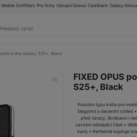
Mobile Outfitters
Pro firmy
Výkupní bonus
Cashback
Galaxy Konzu
Vyhledávání
dro kniha Galaxy S25+, Black
Příslušenství k mobilnímu
Pouzdra a kryty
telefonu
FIXED OPUS po
Fólie a tvrzená skla
S25+, Black
Paměťové karty
Držáky
Pouzdro typu kniha pro mobil
Elegantní a decentní vzhled •
Příslušenství k chytrým
Nabíječky k chytrým hodinkám
před nárazy, škrábanci i ne
hodinkám
zavírání odklápěcí části • Větš
karty • Perfektně kopíruje tv
Řemínky