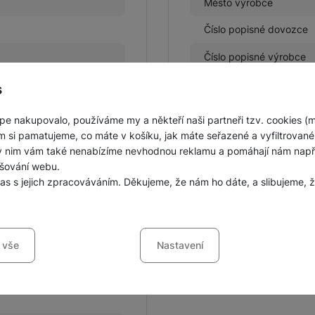
Město výrobce
Číslo popisné dovozce
Číslo popisné výrobce
Země dovozce
s
pe nakupovalo, používáme my a někteří naši partneři tzv. cookies (
m si pamatujeme, co máte v košíku, jak máte seřazené a vyfiltrované p
ky nim vám také nenabízíme nevhodnou reklamu a pomáhají nám napřík
mělá kůže
šování webu.
las s jejich zpracováváním. Děkujeme, že nám ho dáte, a slibujeme
sů s kategoriemi cookies
 vše
Nastavení
ookies náš web nebude fungovat
.
jí váš průchod nákupním košíkem, porovnávání produktů a další ne