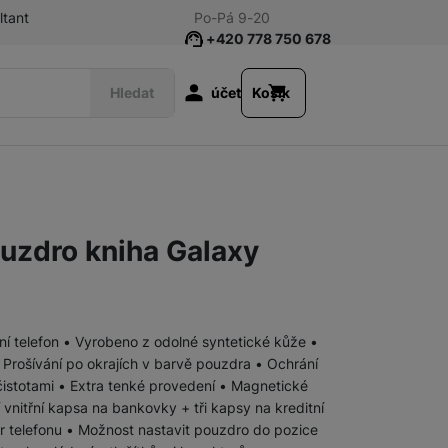
ltant
Po-Pá 9-20
+420 778 750 678
Uživatelská s
Hledat
účet
Košík
Příslušenství k tabletům
Fólie a tvrzená skla
uzdro kniha Galaxy
Klávesnice
Pouzdra a obaly
ní telefon • Vyrobeno z odolné syntetické kůže •
 Prošívání po okrajích v barvě pouzdra • Ochrání
Nabíječky
Síťové nabíječky
čistotami • Extra tenké provedení • Magnetické
í vnitřní kapsa na bankovky + tři kapsy na kreditní
ar telefonu • Možnost nastavit pouzdro do pozice
Nabíječky k chytrým hodinkám