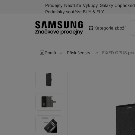
Prodejny
NextLife
Výkupy
Galaxy Unpacked
Podmínky soutěže BUY & FLY
Kategorie zboží
Akce
Domů
Příslušenství
FIXED OPUS pouz
Výprodej
Galaxy Z Fold8 a další
Fotografie
Fotografie
novinky léta 2026
Mobilní telefony
Chytré hodinky
Tablety
Sluchátka
Galaxy Ring