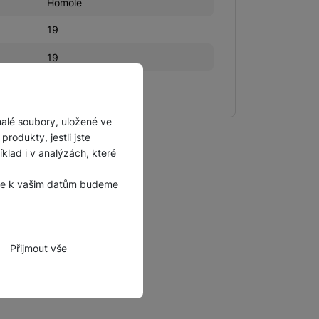
Homole
19
19
Česká Republika
malé soubory, uložené ve
rodukty, jestli jste
lad i v analýzách, které
, že k vašim datům budeme
Přijmout vše
zbytné funkce.