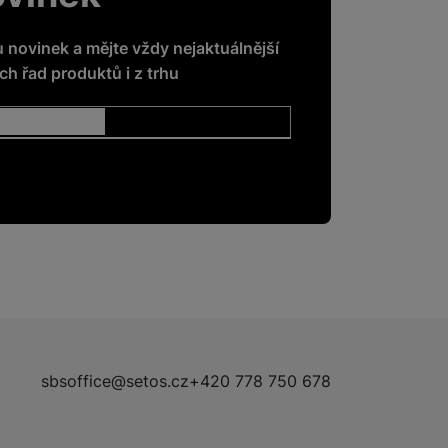
u novinek a mějte vždy nejaktuálnější
h řad produktů i z trhu
sbsoffice@setos.cz
+420 778 750 678