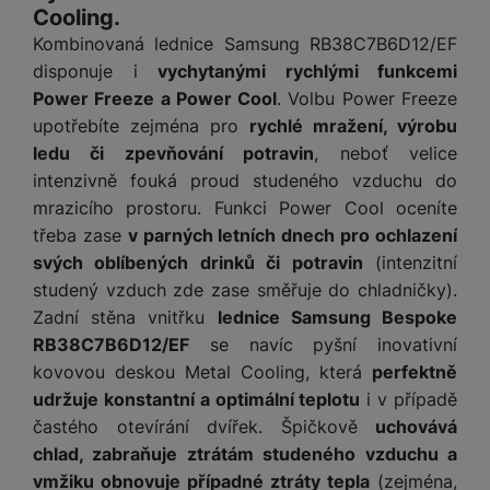
Cooling.
nastavovat znovu a abyste se s námi mohli spojit např. pomocí
chatu
.
Kombinovaná lednice Samsung RB38C7B6D12/EF
Povoleno
disponuje i
vychytanými rychlými funkcemi
Power Freeze a Power Cool
. Volbu Power Freeze
upotřebíte zejména pro
rychlé mražení, výrobu
Díky těmto cookies vám práci s naším webem dokážeme ještě
Analytické
Analytické
-
abychom věděli, jak se na webu chováte, a mohli
zpříjemnit. Dokážeme si zapamatovat vaše nastavení, mohou
ledu či zpevňování potravin
, neboť velice
náš web dále zlepšovat
.
vám pomoci s vyplňováním formulářů, umožní nám zobrazit
intenzivně fouká proud studeného vzduchu do
Povoleno
služby jako je chat a podobně.
mrazicího prostoru. Funkci Power Cool oceníte
třeba zase
v parných letních dnech pro ochlazení
Tyto cookies nám umožňují měření výkonu našeho webu i
svých oblíbených drinků či potravin
(intenzitní
Marketingové
Marketingové
-
abychom vás neobtěžovali nevhodnou
našich reklamních kampaní. Jejich pomocí určujeme počet
studený vzduch zde zase směřuje do chladničky).
reklamou
.
návštěv a zdroje návštěv našich internetových stránek. Data
Zadní stěna vnitřku
lednice Samsung Bespoke
Povoleno
získaná pomocí těchto cookies zpracováváme souhrnně a
RB38C7B6D12/EF
se navíc pyšní inovativní
anonymně, takže nejsme schopni identifikovat konkrétní
kovovou deskou Metal Cooling, která
perfektně
uživatele našeho webu.
Marketingové cookies používáme my nebo naši partneři,
udržuje konstantní a optimální teplotu
i v případě
abychom vám mohli zobrazit vhodné obsahy nebo reklamy jak
častého otevírání dvířek. Špičkově
uchovává
na našich stránkách, tak na stránkách třetích stran.
chlad, zabraňuje ztrátám studeného vzduchu a
vmžiku obnovuje případné ztráty tepla
(zejména,