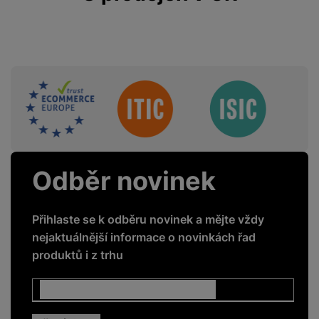
Mobilní aplikace
Ano
Smart funkce
Ano
Led osvětlení
Ano
Sdružení
Twin cooling plus
Ano
Total no frost
Ano
Odběr novinek
ENERGETICKÉ HODNOTY
Přihlaste se k odběru novinek a mějte vždy
Energetická třída
D
nejaktuálnější informace o novinkách řad
Roční spotřeba
produktů i z trhu
211
energie
Klimatická třída
SN-T