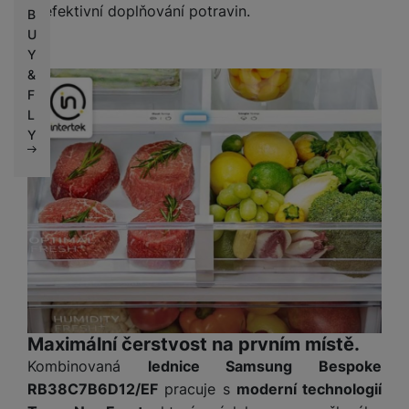
či efektivní doplňování potravin.
B
U
Y
&
F
L
Y
Maximální čerstvost na prvním místě.
Kombinovaná
lednice Samsung Bespoke
RB38C7B6D12/EF
pracuje s
moderní technologií