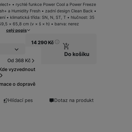
Select+ • rychlé funkce Power Cool a Power Freeze
esh+ a Humidity Fresh • zadní design Clean Back •
í • klimatická třída: SN, N, ST, T • hlučnost: 35
Mikrovlné trouby
9,5 × 65,8 cm (v × š × h) • barva: nerez
celý popis
14 290
Kč
t
Do košíku
Indukční varné desky
Od 368 Kč
Samsung Prémiová doprava zahrnuje doručení, vynesení, od
ace
Kde vyzvednout
rmace o dopravě
Hlídací pes
Dotaz na produkt