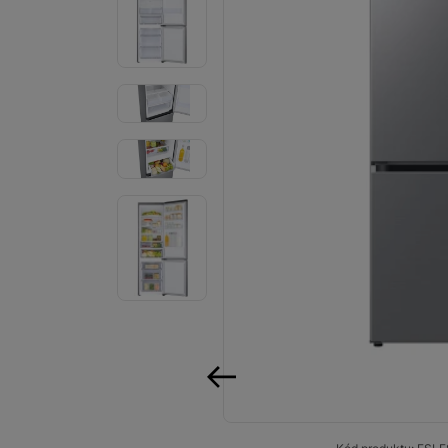
Audio
Příslušenství
Televize/Audio
Domácí spotřebiče
Monitory
Vrácené zboží
Měsíční nabídky
Totální výprodej
Sekce šílených cen
Předobjednejte novou
předchozí
Samsung TV výhodněji
Cashback