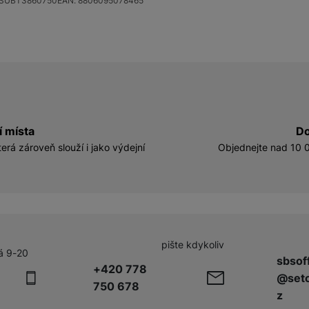
SUBT3860750
EAN:
8806095078465
í místa
Do
erá zároveň slouží i jako výdejní
Objednejte nad 10 0
pište kdykoliv
á 9-20
sbsof
+420 778
@seto
750 678
z