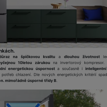
žíváme my nebo naši partneři, abychom vám mohli zobrazit vhodné
a stránkách třetích stran.
nkách.
důraz na špičkovou kvalitu
a
dlouhou životnost
le
yčejnou 10letou zárukou
na invertorový kompresor. 
ídní energetickou úspornost
a současně i
inteligentn
e potřeb chlazení. Dle nových energetických kritérií sp
en. mimořádně úsporné třídy B
.