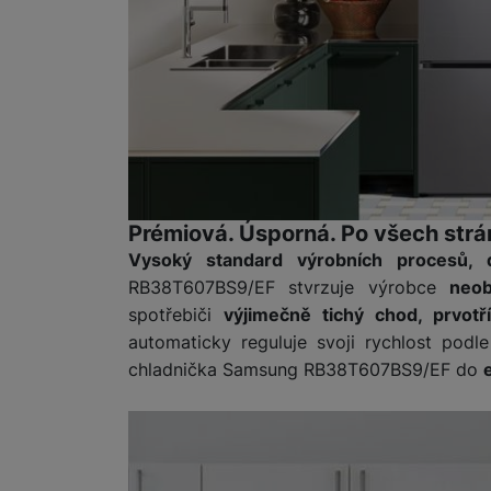
Marketingové cookies pou
na našich stránkách, tak n
Prémiová. Úsporná. Po všech strá
Vysoký standard výrobních procesů, 
RB38T607BS9/EF stvrzuje výrobce
neob
spotřebiči
výjimečně tichý chod, prvotř
automaticky reguluje svoji rychlost podl
chladnička Samsung RB38T607BS9/EF do