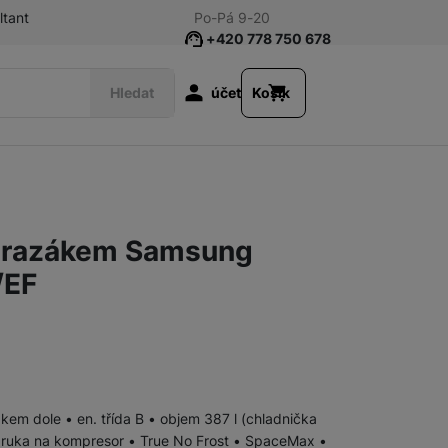
ltant
Po-Pá 9-20
+420 778 750 678
Uživatelská s
Hledat
účet
Košík
Pračky
Pračky s předním plněním
mrazákem Samsung
Pračky se sušičkou
/EF
Příslušenství pro pračky
Sušičky
em dole • en. třída B • objem 387 l (chladnička
 záruka na kompresor • True No Frost • SpaceMax •