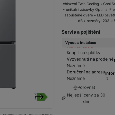
chlazení Twin Cooling • Cool 
• unikátní zásuvky Optimal Fr
zapuštěné dveře • LED osvětlen
Vysavače
Robotické vysavače
dB • rozměry: 203 × 5
Servis a pojištění
Tyčové vysavače
Výnos a instalace
Dostupnos
Není skladem
Vestavné trouby
Koupit na splátky
Samsung prémiová instal
Vyzvednutí na prodejně
1 499
Kč
Neznámé
Doručení na adresu
Info
Neznámé
Digestoře
Porovnat
Nejlepší ceny za 30
dní
následující