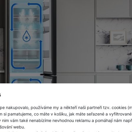
s
pe nakupovalo, používáme my a někteří naši partneři tzv. cookies (
m si pamatujeme, co máte v košíku, jak máte seřazené a vyfiltrované p
ky nim vám také nenabízíme nevhodnou reklamu a pomáhají nám napřík
šování webu.