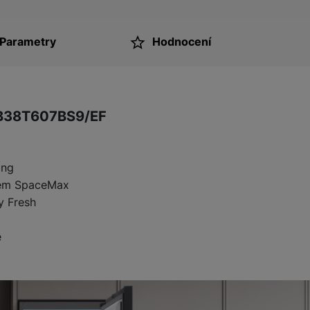
Parametry
Hodnocení
ktu
RB38T607BS9/EF
ing
émem SpaceMax
y Fresh
e