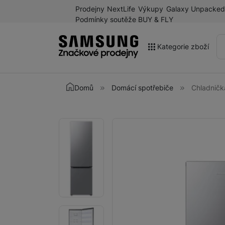
Prodejny
NextLife
Výkupy
Galaxy Unpacked
Podmínky soutěže BUY & FLY
Kategorie zboží
Akce
Domů
Domácí spotřebiče
Chladnič
Výprodej
Galaxy Z Fold8 a další
Fotografie
Fotografie
novinky léta 2026
Mobilní telefony
Chytré hodinky
Tablety
Sluchátka
Galaxy Ring