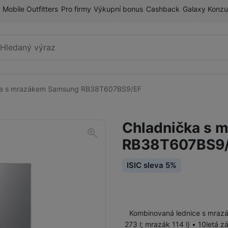
Mobile Outfitters
Pro firmy
Výkupní bonus
Cashback
Galaxy Konzu
Vyhledávání
ka s mrazákem Samsung RB38T607BS9/EF
Lednice
Americké (side-by-side) lednice
Chladnička s 
French Door lednice
RB38T607BS9
Příslušenství pro lednice
Lednice s mrazákem dole
ISIC sleva 5%
Vestavné lednice
Myčky
Vestavné myčky
Mrazničky
Kombinovaná lednice s mrazák
Volně stojící myčky
273 l; mrazák 114 l) • 10letá