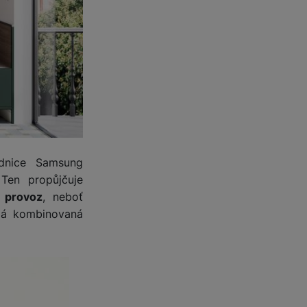
 obsahy nebo reklamy jak
dnice Samsung
Ten propůjčuje
í provoz
, neboť
adá kombinovaná