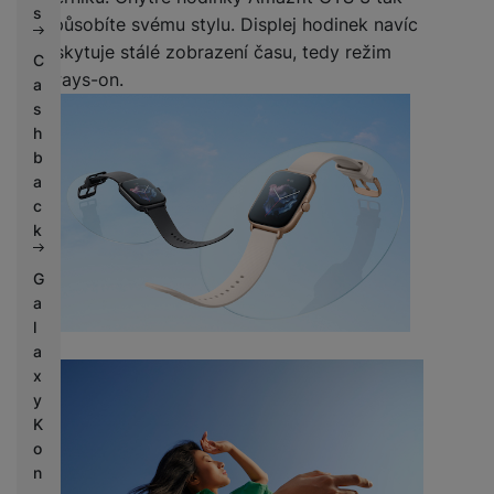
s
uzpůsobíte svému stylu. Displej hodinek navíc
poskytuje stálé zobrazení času, tedy režim
C
always-on.
a
s
h
b
a
c
k
G
a
l
a
x
y
K
o
n