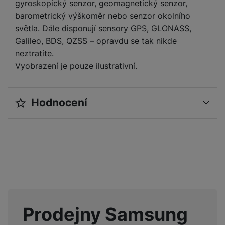
gyroskopický senzor, geomagnetický senzor,
barometrický výškoměr nebo senzor okolního
světla. Dále disponují sensory GPS, GLONASS,
Galileo, BDS, QZSS – opravdu se tak nikde
neztratíte.
Vyobrazení je pouze ilustrativní.
Hodnocení
Pro vkládání recenzí je nutné se přihlásit.
Recenze
Nebyla přidána žádná recenze.
Prodejny Samsung