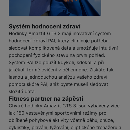
nastavovat znovu a abyste se s námi mohli spojit např. pomocí
chatu
.
Povoleno
Systém hodnocení zdraví
Díky těmto cookies vám práci s naším webem dokážeme ještě
Hodinky Amazfit GTS 3 mají inovativní systém
Analytické
Analytické
-
abychom věděli, jak se na webu chováte, a mohli
zpříjemnit. Dokážeme si zapamatovat vaše nastavení, mohou
hodnocení zdraví PAI, který eliminuje potřebu
náš web dále zlepšovat
.
vám pomoci s vyplňováním formulářů, umožní nám zobrazit
sledovat komplikovaná data a umožňuje intuitivní
Povoleno
služby jako je chat a podobně.
pochopení fyzického stavu na první pohled.
Systém PAI lze použít kdykoli, kdekoli a při
Tyto cookies nám umožňují měření výkonu našeho webu i
jakékoli formě cvičení v během dne. Získáte tak
Marketingové
Marketingové
-
abychom vás neobtěžovali nevhodnou
našich reklamních kampaní. Jejich pomocí určujeme počet
jasnou a jednoduchou analýzu vašeho zdraví
reklamou
.
návštěv a zdroje návštěv našich internetových stránek. Data
pomocí skóre PAI, aniž byste museli sledovat
Povoleno
získaná pomocí těchto cookies zpracováváme souhrnně a
složitá data.
anonymně, takže nejsme schopni identifikovat konkrétní
uživatele našeho webu.
Fitness partner na zápěstí
Marketingové cookies používáme my nebo naši partneři,
Chytré hodinky Amazfit GTS 3 jsou vybaveny více
abychom vám mohli zobrazit vhodné obsahy nebo reklamy jak
jak 150 vestavěnými sportovními režimy pro
na našich stránkách, tak na stránkách třetích stran.
oblíbené pohybové aktivity včetně běhu, chůze,
cyklistiky, plavání, lyžování, eliptického trenažéru a