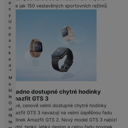
a
Více jak 150 vestavěných sportovních režimů
x
y
U
n
p
a
c
k
e
d
M
o
bi
Snadno dostupné chytré hodinky
le
Amazfit GTS 3
O
Nové, cenově velmi dostupné chytré hodinky
ut
Amazfit GTS 3 navazují na velmi úspěšnou řadu
fit
hodinek Amazfit GTS 2. Nový model GTS 3 nabízí
te
módní, tenký, lehký design a celou řadu novinek.
rs