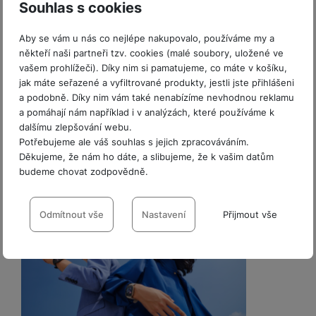
Souhlas s cookies
Aby se vám u nás co nejlépe nakupovalo, používáme my a
někteří naši partneři tzv. cookies (malé soubory, uložené ve
vašem prohlížeči). Díky nim si pamatujeme, co máte v košíku,
jak máte seřazené a vyfiltrované produkty, jestli jste přihlášeni
a podobně. Díky nim vám také nenabízíme nevhodnou reklamu
a pomáhají nám například i v analýzách, které používáme k
dalšímu zlepšování webu.
Potřebujeme ale váš souhlas s jejich zpracováváním.
Děkujeme, že nám ho dáte, a slibujeme, že k vašim datům
budeme chovat zodpovědně.
Nastavení souhlasů s kategoriemi
cookies
Odmítnout vše
Nastavení
Přijmout vše
Technické
Technické
-
bez těchto cookies náš web nebude fungovat
.
VŽDY AKTIVNÍ
Technické cookies umožňují váš průchod nákupním košíkem,
Preferenční a rozšířené funkce
Preferenční a rozšířené funkce
-
abyste nemuseli vše
porovnávání produktů a další nezbytné funkce.