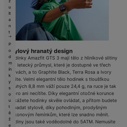
z
u
lt
a
n
t
P
Stylový hranatý design
o
d
Hodinky Amazfit GTS 3 mají tělo z hliníkové slitiny
m
pro letecký průmysl, které je dostupné ve třech
ín
barvách, a to Graphite Black, Terra Rosa a Ivory
k
White. Velmi elegantní tělo hodinek s tloušťkou
y
pouhých 8,8 mm váží pouze 24,4 g, na ruce je tak
s
skoro ani necítíte. Díky elegantní otočné korunce
o
dokážete hodinky skvěle ovládat, a přitom budete
u
t
vypadat stylově, díky pohodlným, prodyšným
ě
silikonovým řemínkům, které lze snadno měnit.
ž
Hodiny jsou také voděodolné do 5ATM. Nemusíte
e