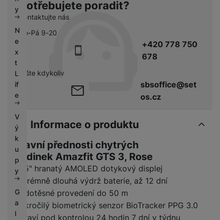
Potřebujete poradit?
k
e
y
y
Kontaktujte nás
N
Po-Pá 9-20
e
+420 778 750
x
678
t
pište kdykoliv
L
sbsoffice@set
if
e
os.cz
V
Informace o produktu
ý
k
Hlavní přednosti chytrých
u
hodinek Amazfit GTS 3, Rose
p
1,75" hranatý AMOLED dotykový displej
y
Extrémně dlouhá výdrž baterie, až 12 dní
G
Vodotěsné provedení do 50 m
a
Pokročilý biometrický senzor BioTracker PPG 3.0
l
Zdraví pod kontrolou 24 hodin 7 dní v týdnu