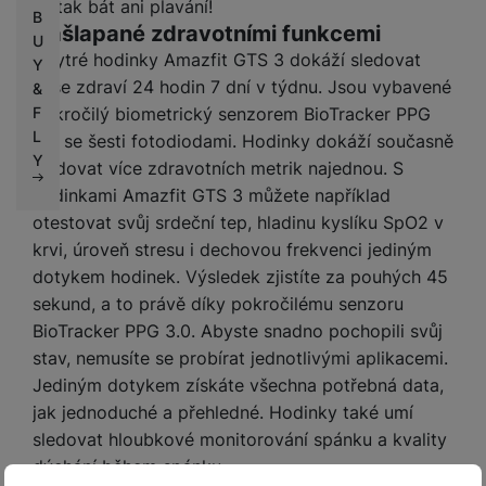
se tak bát ani plavání!
B
Našlapané zdravotními funkcemi
U
Chytré hodinky Amazfit GTS 3 dokáží sledovat
Y
vaše zdraví 24 hodin 7 dní v týdnu. Jsou vybavené
&
F
pokročilý biometrický senzorem BioTracker PPG
L
3.0 se šesti fotodiodami. Hodinky dokáží současně
Y
sledovat více zdravotních metrik najednou. S
hodinkami Amazfit GTS 3 můžete například
otestovat svůj srdeční tep, hladinu kyslíku SpO2 v
krvi, úroveň stresu i dechovou frekvenci jediným
dotykem hodinek. Výsledek zjistíte za pouhých 45
sekund, a to právě díky pokročilému senzoru
BioTracker PPG 3.0. Abyste snadno pochopili svůj
stav, nemusíte se probírat jednotlivými aplikacemi.
Jediným dotykem získáte všechna potřebná data,
jak jednoduché a přehledné. Hodinky také umí
sledovat hloubkové monitorování spánku a kvality
dýchání během spánku.