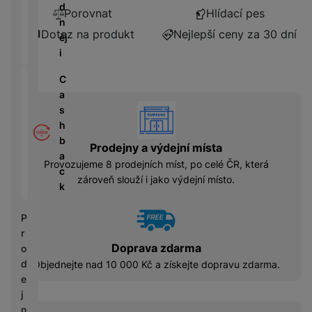
á
P
y
d
Porovnat
Hlídací pes
cí
ří
a
n
B
s
s
S
Dotaz na produkt
Nejlepší ceny za 30 dní
ěj
e
p
l
S
i
z
o
u
D
d
tř
š
C
d
r
e
e
a
i
á
vyhody
bi
n
s
s
t
č
s
h
k
o
e
t
b
y
Prodejny a výdejní místa
v
v
a
é
Provozujeme 8 prodejních míst, po celé ČR, která
C
í
c
S
n
zároveň slouží i jako výdejní místo.
h
p
k
S
a
y
r
D
b
tr
o
P
d
íj
é
l
r
is
e
h
e
Doprava zdarma
o
k
č
o
d
d
Objednejte nad 10 000 Kč a získejte dopravu zdarma.
k
d
n
e
y
i
i
j
n
c
n