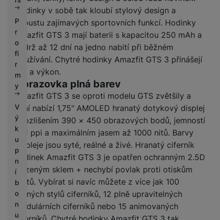
Hodinky v sobě tak kloubí stylový design a
P
spoustu zajímavých sportovních funkcí. Hodinky
r
Amazfit GTS 3 mají baterii s kapacitou 250 mAh a
o
výdrž až 12 dní na jedno nabití při běžném
fi
používání. Chytré hodinky Amazfit GTS 3 přinášejí
r
sílu a výkon.
m
Obrazovka plná barev
y
Amazfit GTS 3 se oproti modelu GTS zvětšily a
V
nyní nabízí 1,75" AMOLED hranatý dotykový displej
ý
s rozlišením 390 × 450 obrazových bodů, jemností
k
341 ppi a maximálním jasem až 1000 nitů. Barvy
u
displeje jsou syté, reálné a živé. Hranatý ciferník
p
hodinek Amazfit GTS 3 je opatřen ochranným 2.5D
n
tvrzeným sklem + nechybí povlak proti otiskům
í
prstů. Vybírat si navíc můžete z více jak 100
b
různých stylů ciferníků, 12 plně upravitelných
o
n
modulárních ciferníků nebo 15 animovaných
u
ciferníků. Chytré hodinky Amazfit GTS 3 tak