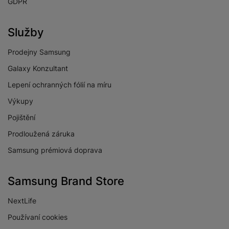
GDPR
OBRAZOVKA
Služby
HDR
Ano
Prodejny Samsung
Galaxy Konzultant
Maximální rozlišení
4K ultra HD
obrazovky
Lepení ochranných fólií na míru
Rozlišení obrazovky
3840 x 2160
Výkupy
Pojištění
Technologie
QLED
Prodloužená záruka
Úhlopříčka
75 "
obrazovky
Samsung prémiová doprava
Samsung Brand Store
NextLife
PŘÍJEM/VYSÍLÁNÍ
Používaní cookies
Digitální vysílání
Ano