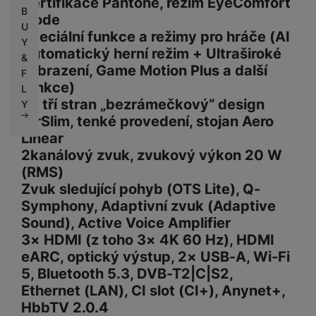
Certifikace Pantone, režim EyeComfort
B
Mode
U
Speciální funkce a režimy pro hráče (AI
Y
Automatický herní režim + Ultraširoké
&
zobrazení, Game Motion Plus a další
F
funkce)
L
Ze tří stran „bezrámečkový“ design
Y
AirSlim, tenké provedení, stojan Aero
Linear
2kanálový zvuk, zvukový výkon 20 W
(RMS)
Zvuk sledující pohyb (OTS Lite), Q-
Symphony, Adaptivní zvuk (Adaptive
Sound), Active Voice Amplifier
3× HDMI (z toho 3× 4K 60 Hz), HDMI
eARC, optický výstup, 2× USB-A, Wi-Fi
5, Bluetooth 5.3, DVB-T2|C|S2,
Ethernet (LAN), CI slot (CI+), Anynet+,
HbbTV 2.0.4