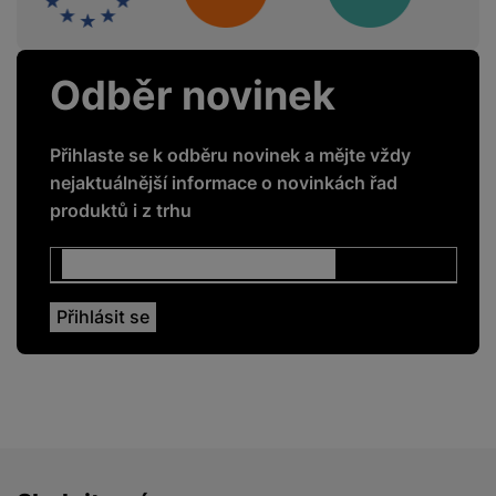
Chytrý ovladač
Ano
Přehrávání z USB
Ano
Odběr novinek
Webový prohlížeč
Ano
Přihlaste se k odběru novinek a mějte vždy
nejaktuálnější informace o novinkách řad
produktů i z trhu
ENERGETICKÉ HODNOTY
Energetická třída
D
Roční spotřeba
85
energie
PODPOROVANÉ APLIKACE