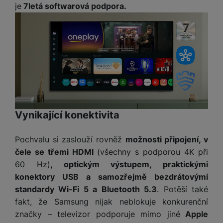
je
7letá softwarová podpora.
Vynikající konektivita
Pochvalu si zaslouží rovněž
možnosti připojení, v
čele se třemi HDMI
(všechny s podporou 4K při
60 Hz)
, optickým výstupem, praktickými
konektory USB a samozřejmě bezdrátovými
standardy Wi-Fi 5 a Bluetooth 5.3
. Potěší také
fakt, že Samsung nijak neblokuje konkurenční
značky – televizor podporuje mimo jiné
Apple