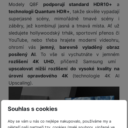
Modely Q8F
podporují standard HDR10+
a
technologii Quantum HDR+
, takže skvěle vypadají
superjasné scény, mimořádně tmavé scény i
záběry, jež kombinují jasná a tmavá místa. Ať už
sledujete hollywoodský trhák, sportovní přenos či
YouTube, nebo třeba hrajete moderní videohru,
ohromí vás
jemný, barevně vyladěný obraz
posílený AI
. To vše si vychutnáte v jemném
rozlišení 4K UHD
, přičemž Samsung umí
upscalovat nižší rozlišení do vysoké kvality na
úrovni opravdového 4K
(technologie 4K AI
Upscaling).
Souhlas s cookies
Aby se vám u nás co nejlépe nakupovalo, používáme my a
někteří naši partneři tzv. cookies (malé soubory, uložené ve