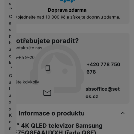
s
Doprava zdarma
C
Objednejte nad 10 000 Kč a získejte dopravu zdarma.
a
s
h
Potřebujete poradit?
b
Kontaktujte nás
a
c
Po-Pá 9-20
k
+420 778 750
678
G
pište kdykoliv
a
sbsoffice@set
l
a
os.cz
x
y
Informace o produktu
K
o
75″ 4K QLED televizor Samsung
n
QE75Q8FAAUXXH (řada Q8F)