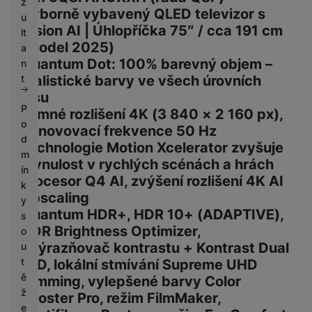
z
Výborně vybavený QLED televizor s
u
Vision AI | Úhlopříčka 75″ / cca 191 cm
lt
(model 2025)
a
Quantum Dot: 100% barevný objem –
n
t
realistické barvy ve všech úrovních
jasu
P
Jemné rozlišení 4K (3 840 × 2 160 px),
o
obnovovací frekvence 50 Hz
d
Technologie Motion Xcelerator zvyšuje
m
plynulost v rychlých scénách a hrách
ín
Procesor Q4 AI, zvýšení rozlišení 4K AI
k
Upscaling
y
Quantum HDR+, HDR 10+ (ADAPTIVE),
s
HDR Brightness Optimizer,
o
Zvýrazňovač kontrastu + Kontrast Dual
u
t
LED, lokální stmívání Supreme UHD
ě
Dimming, vylepšené barvy Color
ž
Booster Pro, režim FilmMaker,
e