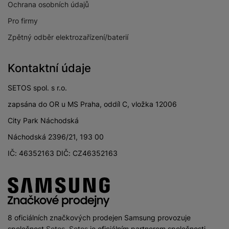
Ochrana osobních údajů
DVB-C
Pro firmy
Digitální vysílání
Ano
DVB-S2
Zpětný odběr elektrozařízení/baterií
Digitální vysílání
Ano
DVB-T2
Kontaktní údaje
SETOS spol. s r.o.
zapsána do OR u MS Praha, oddíl C, vložka 12006
KONEKTIVITA
City Park Náchodská
Verze bluetooth
Bluetooth 5.3
Náchodská 2396/21, 193 00
IČ: 46352163 DIČ: CZ46352163
Verze Wi-Fi
Wi-Fi 5
HDMI
Ano
Paměťová karta
Ne
USB-C
Ne
8 oficiálních značkových prodejen Samsung provozuje
společnost
Setos
.
Setos
je oficiálním partnerem společnosti