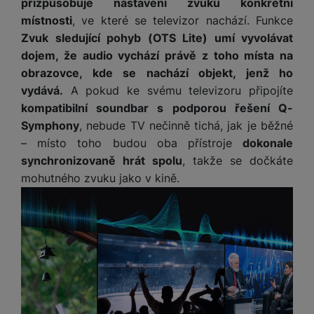
přizpůsobuje nastavení zvuku konkrétní
místnosti
, ve které se televizor nachází. Funkce
Zvuk sledující pohyb (OTS Lite) umí vyvolávat
dojem, že audio vychází právě z toho místa na
obrazovce, kde se nachází objekt, jenž ho
vydává.
A pokud ke svému televizoru připojíte
kompatibilní soundbar s podporou řešení Q-
Symphony
, nebude TV nečinně tichá, jak je běžné
– místo toho budou oba přístroje
dokonale
synchronizovaně hrát spolu
, takže se dočkáte
mohutného zvuku jako v kině.