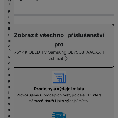
o
u
P
ž
it
r
é
o
-
fi
Z
Zobrazit všechno příslušenství
r
á
m
n
pro
y
o
v
75" 4K QLED TV Samsung QE75Q8FAAUXXH
n
V
zobrazit
í
ý
-
k
j
vyhody
u
a
p
k
n
o
Prodejny a výdejní místa
n
í
Provozujeme 8 prodejních míst, po celé ČR, která
o
b
zároveň slouží i jako výdejní místo.
v
o
é
n
u