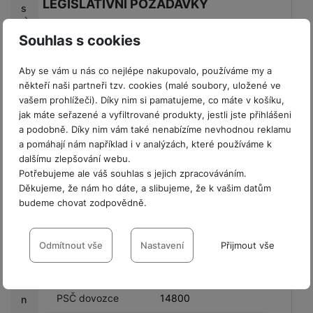
LEGISLATIVNÍ POŽADAVKY
s
Ulice výrobce
V Parku 2323/14
Souhlas s cookies
C
a
Název výrobce
Samsung
s
Aby se vám u nás co nejlépe nakupovalo, používáme my a
h
někteří naši partneři tzv. cookies (malé soubory, uložené ve
Městská oblast
Praha
b
vašem prohlížeči). Díky nim si pamatujeme, co máte v košíku,
výrobce
jak máte seřazené a vyfiltrované produkty, jestli jste přihlášeni
a
Země výrobce
Česká Republika
a podobně. Díky nim vám také nenabízíme nevhodnou reklamu
c
a pomáhají nám například i v analýzách, které používáme k
k
PSČ výrobce
14800
dalšímu zlepšování webu.
Potřebujeme ale váš souhlas s jejich zpracováváním.
G
Název dovozce
Samsung
Děkujeme, že nám ho dáte, a slibujeme, že k vašim datům
a
budeme chovat zodpovědně.
Ulice dovozce
V Parku 2323/14
l
a
Nastavení souhlasů s kategoriemi
Městská oblast
x
Praha
cookies
Odmítnout vše
Nastavení
Přijmout vše
výrobce
y
K
Město dovozce
Praha
Technické
Technické
-
bez těchto cookies náš web nebude fungovat
.
o
VŽDY AKTIVNÍ
PSČ dovozce
14800
n