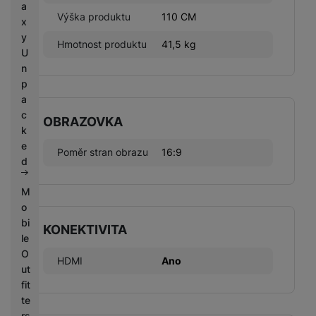
a
Výška produktu
110 CM
x
y
Hmotnost produktu
41,5 kg
U
n
p
a
c
OBRAZOVKA
k
e
Poměr stran obrazu
16:9
d
M
o
bi
KONEKTIVITA
le
O
HDMI
Ano
ut
fit
te
rs