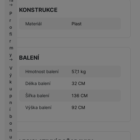
KONSTRUKCE
P
r
Materiál
Plast
o
fi
r
m
y
BALENÍ
V
Hmotnost balení
57,1 kg
ý
k
Délka balení
32 CM
u
Šířka balení
136 CM
p
n
Výška balení
92 CM
í
b
o
n
u