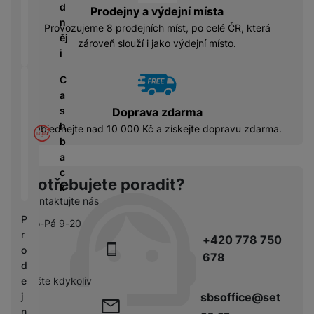
á
P
y
d
Prodejny a výdejní místa
cí
ří
a
n
B
Provozujeme 8 prodejních míst, po celé ČR, která
s
s
S
ěj
e
zároveň slouží i jako výdejní místo.
p
l
S
i
z
o
u
D
d
tř
š
C
d
r
e
e
a
i
á
bi
n
s
s
Doprava zdarma
t
č
s
h
k
Objednejte nad 10 000 Kč a získejte dopravu zdarma.
o
e
t
b
y
v
v
a
é
C
í
c
S
n
Potřebujete poradit?
h
p
k
S
a
y
Kontaktujte nás
r
D
b
tr
o
P
d
Po-Pá 9-20
íj
é
l
r
is
+420 778 750
e
h
e
o
k
č
678
o
d
d
k
d
n
pište kdykoliv
e
y
i
i
sbsoffice@set
j
n
c
n