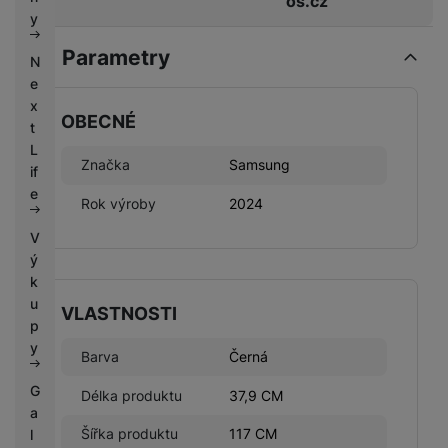
os.cz
k
e
y
y
Parametry
N
e
x
OBECNÉ
t
L
Značka
Samsung
if
e
Rok výroby
2024
V
ý
k
u
VLASTNOSTI
p
y
Barva
Černá
G
Délka produktu
37,9 CM
a
Šířka produktu
117 CM
l