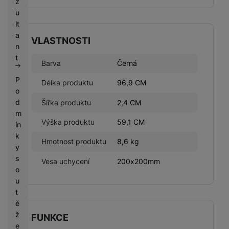
z
u
lt
a
VLASTNOSTI
n
t
Barva
Černá
P
Délka produktu
96,9 CM
o
d
Šířka produktu
2,4 CM
m
Výška produktu
59,1 CM
ín
k
Hmotnost produktu
8,6 kg
y
s
Vesa uchycení
200x200mm
o
u
t
ě
ž
FUNKCE
e