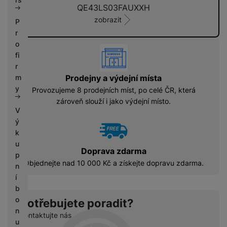
n
QE43LS03FAUXXH
í
zobrazit
P
-
r
j
a
o
vyhody
k
fi
o
r
n
Prodejny a výdejní místa
m
o
y
Provozujeme 8 prodejních míst, po celé ČR, která
v
é
zároveň slouží i jako výdejní místo.
V
ý
k
u
Doprava zdarma
p
Objednejte nad 10 000 Kč a získejte dopravu zdarma.
n
í
b
o
Potřebujete poradit?
n
Kontaktujte nás
u