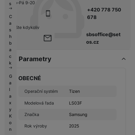
Po-Pá 9-20
s
+420 778 750
C
678
a
pište kdykoliv
s
sbsoffice@set
h
os.cz
b
a
c
Parametry
k
G
OBECNÉ
a
l
Operační systém
Tizen
a
x
Modelová řada
LS03F
y
Značka
Samsung
K
o
Rok výroby
2025
n