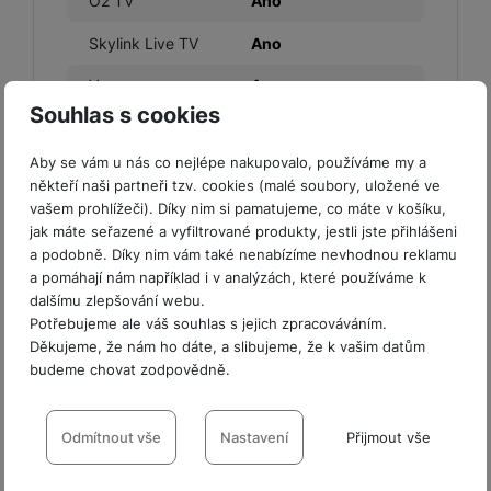
O2 TV
Ano
Skylink Live TV
Ano
Voyo
Ano
Souhlas s cookies
Xbox Game Pass
Ano
Aby se vám u nás co nejlépe nakupovalo, používáme my a
YouTube
Ano
někteří naši partneři tzv. cookies (malé soubory, uložené ve
vašem prohlížeči). Díky nim si pamatujeme, co máte v košíku,
jak máte seřazené a vyfiltrované produkty, jestli jste přihlášeni
a podobně. Díky nim vám také nenabízíme nevhodnou reklamu
a pomáhají nám například i v analýzách, které používáme k
OBRAZOVKA
dalšímu zlepšování webu.
Potřebujeme ale váš souhlas s jejich zpracováváním.
HDR
Ano
Děkujeme, že nám ho dáte, a slibujeme, že k vašim datům
budeme chovat zodpovědně.
Maximální rozlišení
4K ultra HD
obrazovky
Nastavení souhlasů s kategoriemi
cookies
Odmítnout vše
Nastavení
Přijmout vše
Rozlišení obrazovky
3840 x 2160
Technologie
QLED
Technické
Technické
-
bez těchto cookies náš web nebude fungovat
.