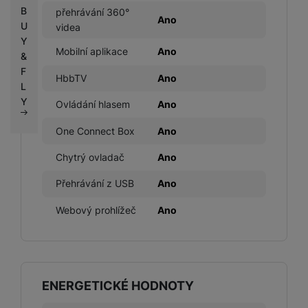
B
přehrávání 360°
Ano
U
videa
Y
Mobilní aplikace
Ano
&
F
HbbTV
Ano
L
Y
Ovládání hlasem
Ano
One Connect Box
Ano
Chytrý ovladač
Ano
Přehrávání z USB
Ano
Webový prohlížeč
Ano
ENERGETICKÉ HODNOTY