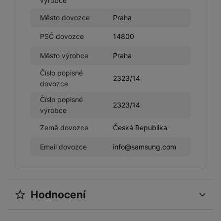
výrobce
Město dovozce
Praha
PSČ dovozce
14800
Město výrobce
Praha
Číslo popisné
2323/14
dovozce
Číslo popisné
2323/14
výrobce
Země dovozce
Česká Republika
Email dovozce
info@samsung.com
Hodnocení
Pro vkládání recenzí je nutné se přihlásit.