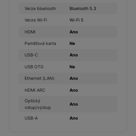
abychom vám mohli zobrazit vhodné obsahy nebo reklamy jak
Verze bluetooth
Bluetooth 5.3
na našich stránkách, tak na stránkách třetích stran.
Verze Wi-Fi
Wi-Fi 5
HDMI
Ano
Paměťová karta
Ne
USB-C
Ano
USB OTG
Ne
Ethernet (LAN)
Ano
HDMI ARC
Ano
Optický
Ano
vstup/výstup
USB-A
Ano