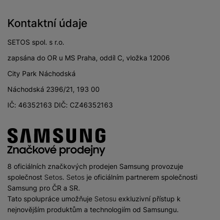
Verze bluetooth
Bluetooth 5.2
Kontaktní údaje
Verze Wi-Fi
Wi-Fi 5
SETOS spol. s r.o.
HDMI
Ano
zapsána do OR u MS Praha, oddíl C, vložka 12006
Ethernet (LAN)
Ano
City Park Náchodská
HDMI ARC
Ano
Náchodská 2396/21, 193 00
Optický
Ano
IČ: 46352163 DIČ: CZ46352163
vstup/výstup
USB-A
Ano
8 oficiálních značkových prodejen Samsung provozuje
společnost
Setos
.
Setos
je oficiálním partnerem společnosti
ZVUK
Samsung pro ČR a SR.
Tato spolupráce umožňuje
Setosu
exkluzivní přístup k
Zvuk sledující pohyb
Ano
nejnovějším produktům a technologiím od Samsungu.