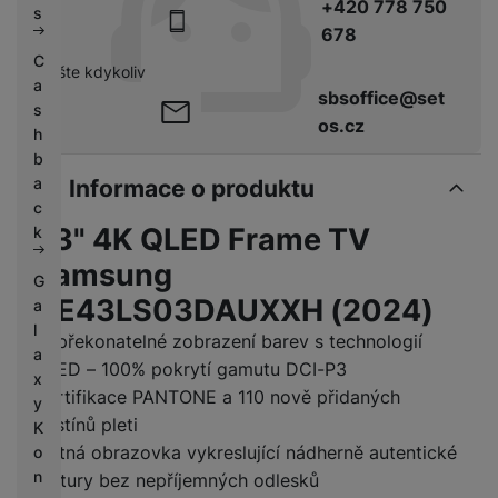
+420 778 750
s
678
C
pište kdykoliv
a
sbsoffice@set
s
os.cz
h
b
a
Informace o produktu
c
43" 4K QLED Frame TV
k
Samsung
G
QE43LS03DAUXXH (2024)
a
l
Nepřekonatelné zobrazení barev s technologií
a
QLED – 100% pokrytí gamutu DCI-P3
x
Certifikace PANTONE a 110 nově přidaných
y
odstínů pleti
K
Matná obrazovka vykreslující nádherně autentické
o
n
textury bez nepříjemných odlesků