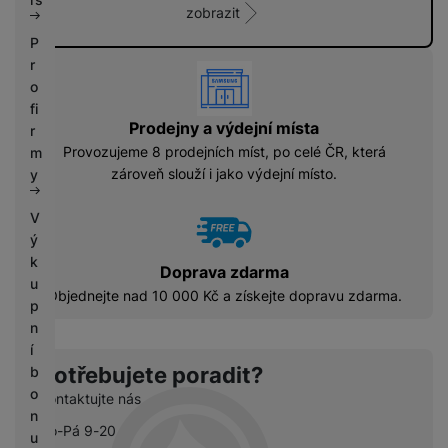
zobrazit
-
it
í
j
é
-
P
a
j
r
vyhody
k
a
o
o
k
n
fi
o
Prodejny a výdejní místa
o
r
n
v
Provozujeme 8 prodejních míst, po celé ČR, která
o
m
é
v
zároveň slouží i jako výdejní místo.
y
é
V
ý
k
Doprava zdarma
u
Objednejte nad 10 000 Kč a získejte dopravu zdarma.
p
n
í
Potřebujete poradit?
b
o
Kontaktujte nás
n
Po-Pá 9-20
u