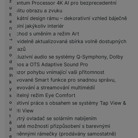
z
Quantum Processor 4K AI pro bezprecedentní
u
kvalitu obrazu a zvuku
lt
Unikátní design rámu – dekorativní vzhled báječně
a
doplní jakýkoliv interiér
n
Obchod s uměním a režim Art
t
Pravidelně aktualizovaná sbírka volně dostupných
P
obrazů
o
Exkluzivní audio se systémy Q-Symphony, Dolby
d
Atmos a OTS Adaptive Sound Pro
m
Senzor pohybu vnímající vaši přítomnost
ín
Inovované Smart funkce pro snadnou správu,
k
objevování a streamování multimédií
y
Volitelný režim Eye Comfort
s
o
Intuitivní práce s obsahem se systémy Tap View &
u
Multi View
t
Chytrý ovladač se solárním nabíjením
ě
Bohaté možnosti přizpůsobení s barevnými
ž
výměnnými rámečky (prodávány samostatně)
e