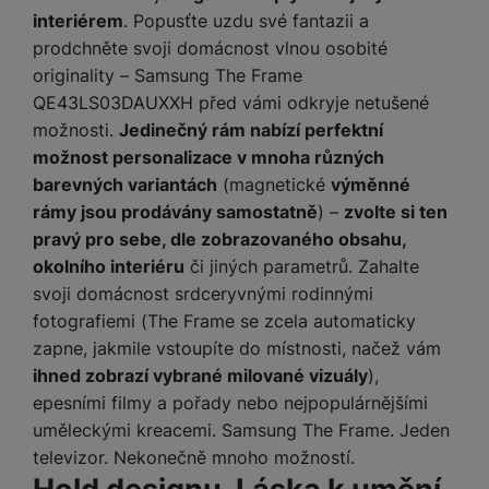
interiérem
. Popusťte uzdu své fantazii a
prodchněte svoji domácnost vlnou osobité
originality – Samsung The Frame
QE43LS03DAUXXH před vámi odkryje netušené
možnosti.
Jedinečný rám nabízí perfektní
možnost personalizace v mnoha různých
barevných variantách
(magnetické
výměnné
rámy jsou prodávány samostatně
) –
zvolte si ten
pravý pro sebe, dle zobrazovaného obsahu,
okolního interiéru
či jiných parametrů. Zahalte
svoji domácnost srdceryvnými rodinnými
fotografiemi (
The Frame se zcela automaticky
zapne, jakmile vstoupíte do místnosti
, načež vám
ihned zobrazí vybrané milované vizuály
),
epesními filmy a pořady nebo nejpopulárnějšími
uměleckými kreacemi. Samsung The Frame. Jeden
televizor. Nekonečně mnoho možností.
Hold designu. Láska k umění.