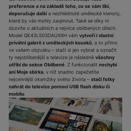
Marketingové cookies používáme my nebo naši partneři,
preference a na základě toho, co se vám líbí,
abychom vám mohli zobrazit vhodné obsahy nebo reklamy jak
doporučuje další
a nezhlédnuté umělecké klenoty,
na našich stránkách, tak na stránkách třetích stran.
které by vás mohly zaujmout. Také se díky ní
dozvíte o aktuálních a nejvíce oblíbených dílech.
Model QE43LS03DAUXXH vám
vytvoří i vlastní
privátní galerii z uměleckých kousků
, a to přímo
ve vašem obýváku – stačí si jen vybrat a označit
ty nejoblíbenější a televize je následně
všechny
utříbí do sekce Oblíbené
. Z funkcionalit
nechybí
ani Moje sbírka
, v níž snadno zapečetíte
nejcennější okamžiky svého života –
stačí fotky
nahrát do televize pomocí USB flash disku či
mobilu
.