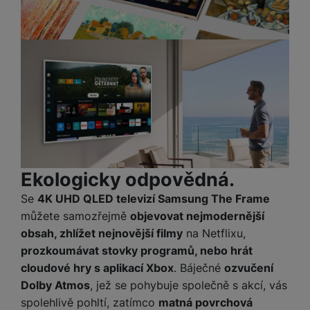
Ekologicky odpovědná.
Se
4K UHD QLED televizí Samsung The Frame
můžete samozřejmě
objevovat nejmodernější
obsah, zhlížet nejnovější filmy
na Netflixu,
prozkoumávat stovky programů, nebo hrát
cloudové hry s aplikací Xbox
. Báječné
ozvučení
Dolby Atmos
, jež se pohybuje společně s akcí, vás
spolehlivě pohltí, zatímco
matná povrchová