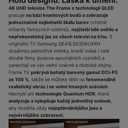
4K UHD televize The Frame s technologií QLED
pracuje
na bázi kvantových bodů a zobrazuje
jednoznačně nejbohatší škálu barev
(včetně
miliardy famózních odstínů),
nejčistší bílé světlo a
nepřekonatelný jas ze všech televizí na trhu
. S
originální TV Samsung QE43LS03DAUXXH
dosáhnou jednotlivé snímky, kratší videa i celé
dlouhé filmy doslova epochálních rozměrů a
zanechají ve vás velmi vzácné a hluboké dojmy.
Frame TV
pokrývá bohatý barevný gamut DCI-P3
ze 100 %
, takže se můžete těšit na
fenomenálně
realistický obraz i ve velmi tmavých scénách
.
Nechybí ani
technologie Quantum HDR
, která
analyzuje a vylepšuje každý jednotlivý snímek
,
aby dosáhla vždy
nejoptimálnějšího jasu a
nejvěrnějšího zobrazení.