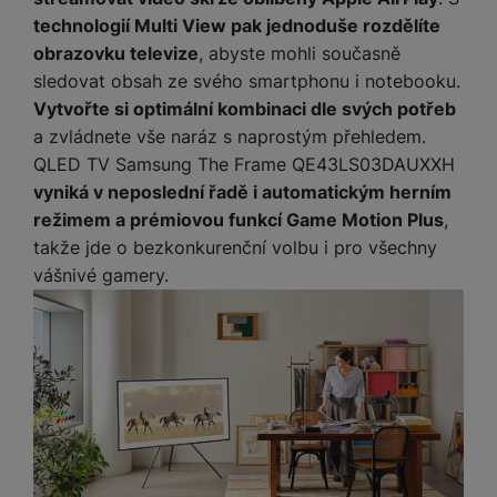
technologií Multi View pak jednoduše rozdělíte
obrazovku televize
, abyste mohli současně
sledovat obsah ze svého smartphonu i notebooku.
Vytvořte si optimální kombinaci dle svých potřeb
a zvládnete vše naráz s naprostým přehledem.
QLED TV Samsung The Frame QE43LS03DAUXXH
vyniká v neposlední řadě i automatickým herním
režimem a prémiovou funkcí Game Motion Plus
,
takže jde o bezkonkurenční volbu i pro všechny
vášnivé gamery.