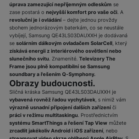
úprava zamezující nepříjemným odleskům
se
zase postará o
nejvyšší komfort pro vaše oči
. A
revoluční je i ovládání
– dejte jednou provždy
sbohem jednorázovým baterkám, co se neustále
vybíjejí, Samsung QE43LS03DAUXXH je dodávaná
se
solárním dálkovým ovladačem SolarCell
, který
získává energii z interiérového osvětlení nebo
slunečního svitu
. Znamenité.
Televizory The
Frame jsou plně kompatibilní se Samsung
soundbary a řešením Q-Symphony.
Obrazy budoucnosti.
Sličná kráska Samsung QE43LS03DAUXXH je
vybavená rovněž řadou vychytávek
, s nimiž vám
výrazně usnadní připojení dalších zařízení
či
práci v režimu multitaskingu
. Prostřednictvím
systému SmartThings a řešení Tap View
můžete
zrcadlit jakékoliv Android i iOS zařízení
, nebo
streamovat video skrze oblíbený Apple AirPlay
. S