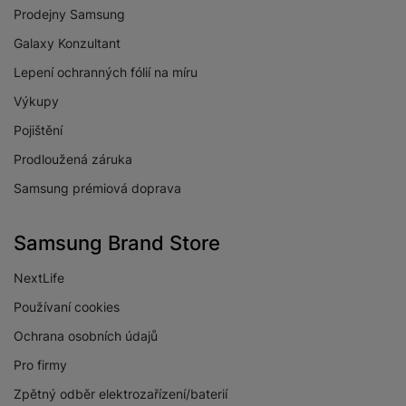
Úhlopříčka
Prodejny Samsung
43 "
obrazovky
Galaxy Konzultant
Lepení ochranných fólií na míru
Výkupy
PŘÍJEM/VYSÍLÁNÍ
Pojištění
Prodloužená záruka
Digitální vysílání
Ano
DVB-C
Samsung prémiová doprava
Digitální vysílání
Ano
DVB-S2
Samsung Brand Store
Digitální vysílání
Ano
NextLife
DVB-T2
Používaní cookies
Ochrana osobních údajů
Pro firmy
KONEKTIVITA
Zpětný odběr elektrozařízení/baterií