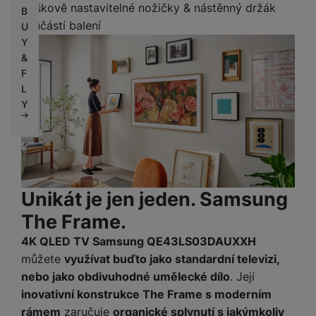
Výškově nastavitelné nožičky & nástěnný držák
B
součástí balení
U
Y
&
F
L
Y
Unikát je jen jeden. Samsung
The Frame.
4K QLED TV Samsung QE43LS03DAUXXH
můžete
využívat buďto jako standardní televizi,
nebo jako obdivuhodné umělecké dílo
. Její
inovativní konstrukce The Frame s moderním
rámem
zaručuje
organické splynutí s jakýmkoliv