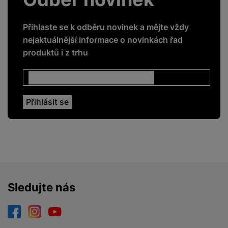
ENERGETICKÉ HODNOTY
Přihlaste se k odběru novinek a mějte vždy
nejaktuálnější informace o novinkách řad
Energetická třída
G
produktů i z trhu
PODPOROVANÉ APLIKACE
Amazon Prime Video
Ano
Apple TV
Ano
Disney+
Ano
HBO
Ano
Sledujte nás
Magenta TV
Ano
Netflix
Ano
Facebook
Instagram
YouTube