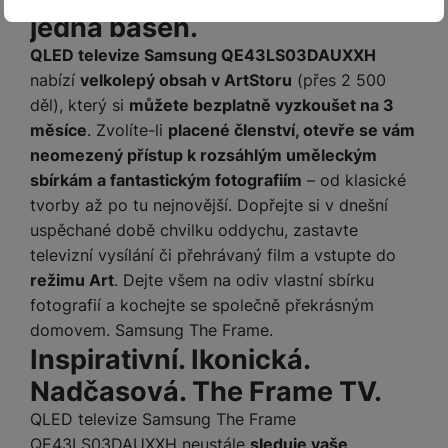
Technické
Technické
-
bez těchto cookies náš web nebude fungovat
.
jedna báseň.
VŽDY AKTIVNÍ
QLED televize Samsung QE43LS03DAUXXH
Technické cookies umožňují váš průchod nákupním košíkem,
nabízí
velkolepý obsah v ArtStoru
(přes 2 500
Preferenční a rozšířené funkce
Preferenční a rozšířené funkce
-
abyste nemuseli vše
porovnávání produktů a další nezbytné funkce.
děl), který si
můžete bezplatně vyzkoušet na 3
nastavovat znovu a abyste se s námi mohli spojit např. pomocí
měsíce
. Zvolíte-li
placené členství, otevře se vám
chatu
.
neomezený přístup k rozsáhlým uměleckým
Povoleno
sbírkám a fantastickým fotografiím
– od klasické
tvorby až po tu nejnovější. Dopřejte si v dnešní
Díky těmto cookies vám práci s naším webem dokážeme ještě
uspěchané době chvilku oddychu, zastavte
Analytické
Analytické
-
abychom věděli, jak se na webu chováte, a mohli
zpříjemnit. Dokážeme si zapamatovat vaše nastavení, mohou
televizní vysílání či přehrávaný film a vstupte do
náš web dále zlepšovat
.
vám pomoci s vyplňováním formulářů, umožní nám zobrazit
Povoleno
služby jako je chat a podobně.
režimu Art
. Dejte všem na odiv vlastní sbírku
fotografií a kochejte se společně překrásným
domovem. Samsung The Frame.
Tyto cookies nám umožňují měření výkonu našeho webu i
Inspirativní. Ikonická.
Marketingové
Marketingové
-
abychom vás neobtěžovali nevhodnou
našich reklamních kampaní. Jejich pomocí určujeme počet
reklamou
.
návštěv a zdroje návštěv našich internetových stránek. Data
Nadčasová. The Frame TV.
Povoleno
získaná pomocí těchto cookies zpracováváme souhrnně a
QLED televize Samsung The Frame
anonymně, takže nejsme schopni identifikovat konkrétní
uživatele našeho webu.
QE43LS03DAUXXH neustále
sleduje vaše