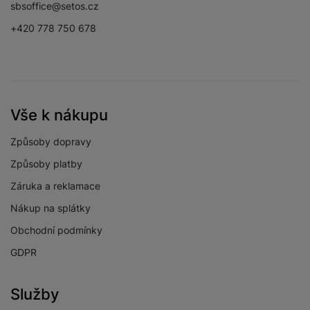
sbsoffice@setos.cz
Skylink Live TV
Ano
+420 778 750 678
Voyo
Ano
Xbox Game Pass
Ano
YouTube
Ano
Vše k nákupu
Způsoby dopravy
Způsoby platby
OBRAZOVKA
Záruka a reklamace
HDR
Ano
Nákup na splátky
Maximální rozlišení
Obchodní podmínky
4K ultra HD
obrazovky
GDPR
Rozlišení obrazovky
3840 x 2160
Služby
Technologie
QLED