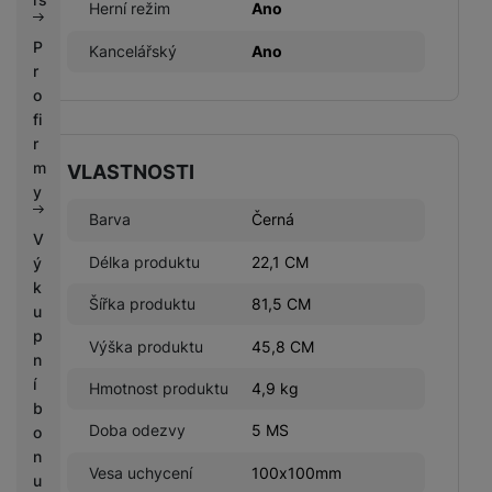
Herní režim
Ano
P
Kancelářský
Ano
r
o
fi
r
m
VLASTNOSTI
y
Barva
Černá
V
Délka produktu
22,1 CM
ý
k
Šířka produktu
81,5 CM
u
p
Výška produktu
45,8 CM
n
í
Hmotnost produktu
4,9 kg
b
Doba odezvy
5 MS
o
n
Vesa uchycení
100x100mm
u