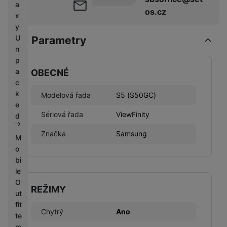
a
os.cz
x
y
U
Parametry
n
p
a
OBECNÉ
c
k
Modelová řada
S5 (S50GC)
e
Sériová řada
ViewFinity
d
Značka
Samsung
M
o
bi
le
O
REŽIMY
ut
fit
Chytrý
Ano
te
rs