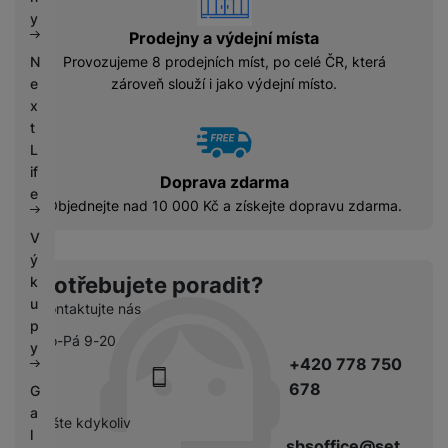
k
e
y
y
Prodejny a výdejní místa
Provozujeme 8 prodejních míst, po celé ČR, která
N
zároveň slouží i jako výdejní místo.
e
x
t
L
if
Doprava zdarma
e
Objednejte nad 10 000 Kč a získejte dopravu zdarma.
V
ý
Potřebujete poradit?
k
u
Kontaktujte nás
p
Po-Pá 9-20
y
+420 778 750
678
G
a
pište kdykoliv
l
sbsoffice@set