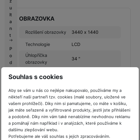
z
u
lt
OBRAZOVKA
a
n
Rozlišení obrazovky
3440 x 1440
t
Technologie
LCD
P
Úhlopříčka
o
34 "
obrazovky
d
m
Typ panelu
VA
Souhlas s cookies
ín
k
Typ povrchu
Matná
y
Aby se vám u nás co nejlépe nakupovalo, používáme my a
obrazovky
s
někteří naši partneři tzv. cookies (malé soubory, uložené ve
vašem prohlížeči). Díky nim si pamatujeme, co máte v košíku,
o
jak máte seřazené a vyfiltrované produkty, jestli jste přihlášeni
u
a podobně. Díky nim vám také nenabízíme nevhodnou reklamu
t
a pomáhají nám například i v analýzách, které používáme k
KONEKTIVITA
ě
dalšímu zlepšování webu.
ž
Potřebujeme ale váš souhlas s jejich zpracováváním.
USB-C
Ano
e