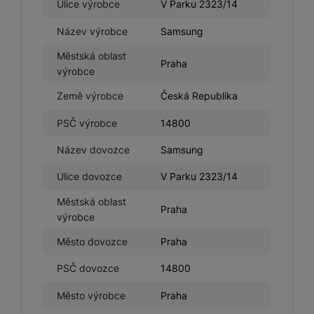
Ulice výrobce
V Parku 2323/14
Tyto cookies nám umožňují měření výkonu našeho webu i
Marketingové
Marketingové
-
abychom vás neobtěžovali nevhodnou
našich reklamních kampaní. Jejich pomocí určujeme počet
Název výrobce
Samsung
reklamou
.
návštěv a zdroje návštěv našich internetových stránek. Data
Povoleno
Městská oblast
získaná pomocí těchto cookies zpracováváme souhrnně a
Praha
výrobce
anonymně, takže nejsme schopni identifikovat konkrétní
uživatele našeho webu.
Země výrobce
Česká Republika
Marketingové cookies používáme my nebo naši partneři,
abychom vám mohli zobrazit vhodné obsahy nebo reklamy jak
PSČ výrobce
14800
na našich stránkách, tak na stránkách třetích stran.
Název dovozce
Samsung
Ulice dovozce
V Parku 2323/14
Městská oblast
Praha
výrobce
Město dovozce
Praha
PSČ dovozce
14800
Město výrobce
Praha