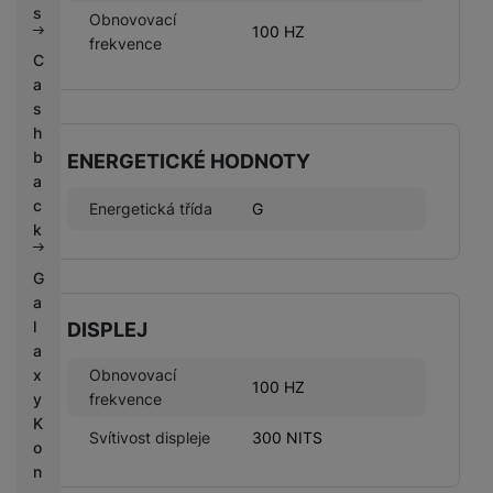
s
Obnovovací
100 HZ
frekvence
C
a
s
h
b
ENERGETICKÉ HODNOTY
a
c
Energetická třída
G
k
G
a
l
DISPLEJ
a
Obnovovací
x
100 HZ
frekvence
y
K
Svítivost displeje
300 NITS
o
n