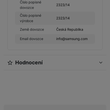
Číslo popisné
2323/14
dovozce
Číslo popisné
2323/14
výrobce
Země dovozce
Česká Republika
Email dovozce
info@samsung.com
Hodnocení
Pro vkládání recenzí je nutné se přihlásit.
Recenze
Nebyla přidána žádná recenze.