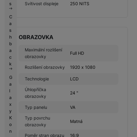
Svítivost displeje
250 NITS
s
C
a
s
OBRAZOVKA
h
b
Maximální rozlišení
a
Full HD
obrazovky
c
k
Rozlišení obrazovky
1920 x 1080
G
Technologie
LCD
a
Úhlopříčka
l
24 "
obrazovky
a
x
Typ panelu
VA
y
K
Typ povrchu
Matná
o
obrazovky
n
Poměr stran obrazu
16:9