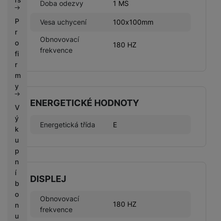
Doba odezvy
1 MS
P
Vesa uchycení
100x100mm
r
Obnovovací
o
180 HZ
frekvence
fi
r
m
y
ENERGETICKÉ HODNOTY
V
ý
Energetická třída
E
k
u
p
n
í
DISPLEJ
b
o
Obnovovací
180 HZ
n
frekvence
u