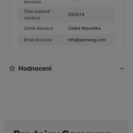
dovozce
Číslo popisné
2323/14
výrobce
Země dovozce
Česká Republika
Email dovozce
info@samsung.com
Hodnocení
Pro vkládání recenzí je nutné se přihlásit.
Recenze
Nebyla přidána žádná recenze.