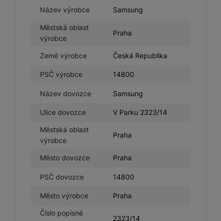
Název výrobce
Samsung
Tyto cookies nám umožňují měření výkonu našeho webu i
Marketingové
Marketingové
-
abychom vás neobtěžovali nevhodnou
našich reklamních kampaní. Jejich pomocí určujeme počet
Městská oblast
reklamou
.
návštěv a zdroje návštěv našich internetových stránek. Data
Praha
výrobce
Povoleno
získaná pomocí těchto cookies zpracováváme souhrnně a
anonymně, takže nejsme schopni identifikovat konkrétní
Země výrobce
Česká Republika
uživatele našeho webu.
Marketingové cookies používáme my nebo naši partneři,
PSČ výrobce
14800
abychom vám mohli zobrazit vhodné obsahy nebo reklamy jak
na našich stránkách, tak na stránkách třetích stran.
Název dovozce
Samsung
Ulice dovozce
V Parku 2323/14
Městská oblast
Praha
výrobce
Město dovozce
Praha
PSČ dovozce
14800
Město výrobce
Praha
Číslo popisné
2323/14