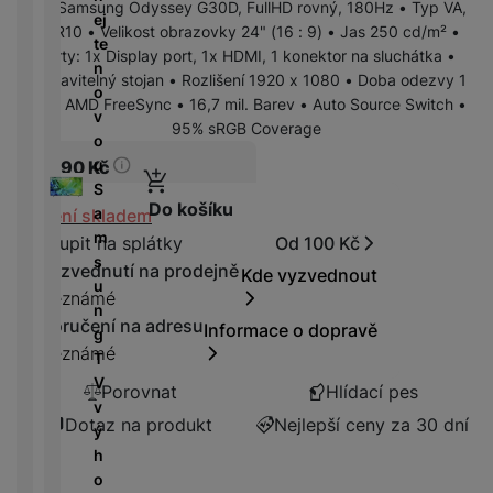
r
N
24" Samsung Odyssey G30D, FullHD rovný, 180Hz • Typ VA,
m
a
ej
P
í
v
y
a
R
HDR10 • Velikost obrazovky 24" (16 : 9) • Jas 250 cd/m² •
ín
r
te
o
n
bí
e
Porty: 1x Display port, 1x HDMI, 1 konektor na sluchátka •
k
n
T
n
w
é
je
d
Nastavitelný stojan • Rozlišení 1920 x 1080 • Doba odezvy 1
y
é
e
o
e
l
č
u
ms • AMD FreeSync • 16,7 mil. Barev • Auto Source Switch •
d
l
v
r
e
k
k
95% sRGB Coverage
e
e
o
b
d
y
c
s
v
u
a
3 890
Kč
n
k
e
k
i
S
n
i
c
Do košíku
y
z
Dostupnost
a
k
Není skladem
K
c
h
e
m
y
a
e
Koupit na splátky
Od 100 Kč
y
D
/
s
b
Vyzvednutí na prodejně
tr
Kde vyzvednout
i
F
A
M
u
e
ý
Neznámé
g
l
u
r
n
l
m
Doručení na adresu
e
a
Informace o dopravě
d
a
g
y
h
s
s
Neznámé
i
z
T
o
t
h
o
ni
V
Porovnat
Hlídací pes
di
o
d
č
v
n
ř
D
Dotaz na produkt
Nejlepší ceny za 30 dní
i
k
ý
k
e
o
s
y
h
á
m
k
o
m