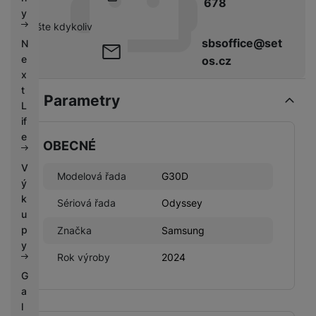
678
k
e
y
y
pište kdykoliv
sbsoffice@set
N
e
os.cz
x
t
Parametry
L
if
e
OBECNÉ
V
Modelová řada
G30D
ý
k
Sériová řada
Odyssey
u
p
Značka
Samsung
y
Rok výroby
2024
G
a
l