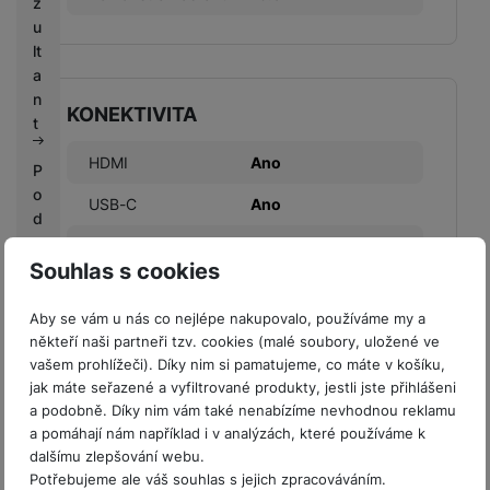
z
u
lt
a
n
KONEKTIVITA
t
HDMI
Ano
P
o
USB-C
Ano
d
m
VGA
Ne
ín
Souhlas s cookies
Wi-fi
Ano
k
y
Aby se vám u nás co nejlépe nakupovalo, používáme my a
Bluetooth
Ano
s
někteří naši partneři tzv. cookies (malé soubory, uložené ve
o
vašem prohlížeči). Díky nim si pamatujeme, co máte v košíku,
u
jak máte seřazené a vyfiltrované produkty, jestli jste přihlášeni
a podobně. Díky nim vám také nenabízíme nevhodnou reklamu
t
a pomáhají nám například i v analýzách, které používáme k
ě
KONSTRUKCE
dalšímu zlepšování webu.
ž
Potřebujeme ale váš souhlas s jejich zpracováváním.
e