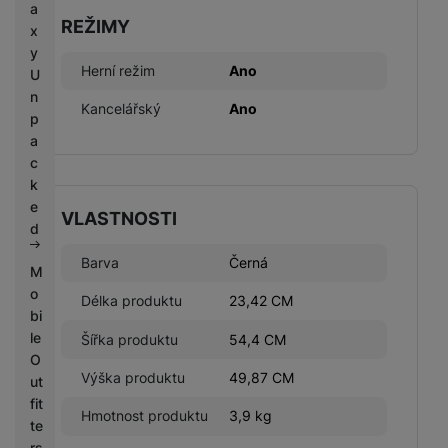
a
REŽIMY
x
y
Herní režim
Ano
U
n
Kancelářský
Ano
p
a
c
k
e
VLASTNOSTI
d
Barva
Černá
M
o
Délka produktu
23,42 CM
bi
le
Šířka produktu
54,4 CM
O
Výška produktu
49,87 CM
ut
fit
Hmotnost produktu
3,9 kg
te
rs