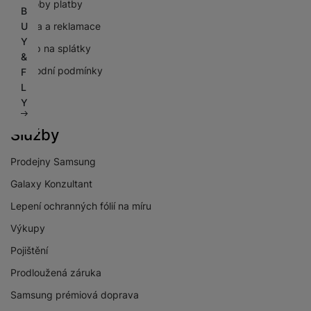
Způsoby platby
B
U
Záruka a reklamace
Y
Nákup na splátky
&
Obchodní podmínky
F
L
GDPR
Y
Služby
Prodejny Samsung
Galaxy Konzultant
Lepení ochranných fólií na míru
Výkupy
Pojištění
Prodloužená záruka
Samsung prémiová doprava