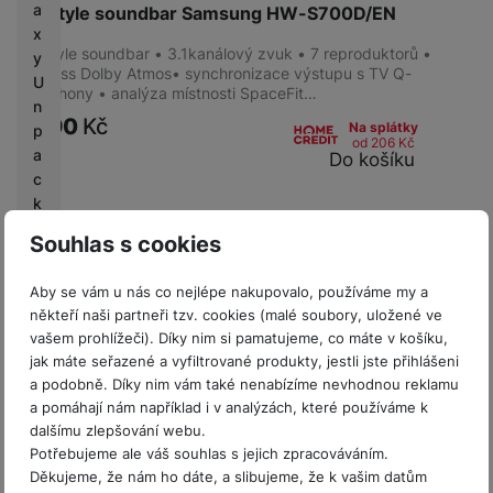
a
Lifestyle soundbar Samsung HW-S700D/EN
x
Lifestyle soundbar • 3.1kanálový zvuk • 7 reproduktorů •
y
Wireless Dolby Atmos• synchronizace výstupu s TV Q-
U
Symphony • analýza místnosti SpaceFit…
n
7 990
Kč
Na splátky
p
od 206
Kč
a
Do košíku
c
k
e
Souhlas s cookies
d
Zobrazeno produktů:
z
4
Aby se vám u nás co nejlépe nakupovalo, používáme my a
M
někteří naši partneři tzv. cookies (malé soubory, uložené ve
o
vašem prohlížeči). Díky nim si pamatujeme, co máte v košíku,
bi
jak máte seřazené a vyfiltrované produkty, jestli jste přihlášeni
le
a podobně. Díky nim vám také nenabízíme nevhodnou reklamu
O
a pomáhají nám například i v analýzách, které používáme k
ut
Prodejny Samsung
dalšímu zlepšování webu.
fit
Potřebujeme ale váš souhlas s jejich zpracováváním.
te
Děkujeme, že nám ho dáte, a slibujeme, že k vašim datům
rs