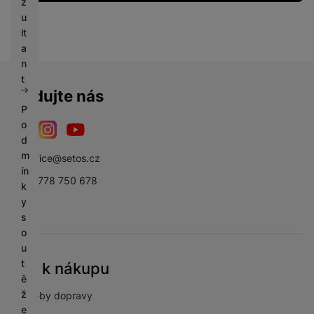
z
u
lt
a
n
t
Sledujte nás
P
o
d
Facebook
Instagram
YouTube
m
sbsoffice@setos.cz
ín
+420 778 750 678
k
y
s
o
u
t
Vše k nákupu
ě
ž
Způsoby dopravy
e