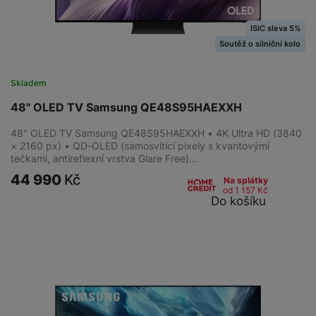
ISIC sleva 5%
Soutěž o silniční kolo
Skladem
48" OLED TV Samsung QE48S95HAEXXH
48" OLED TV Samsung QE48S95HAEXXH • 4K Ultra HD (3840
× 2160 px) • QD-OLED (samosvítící pixely s kvantovými
tečkami, antireflexní vrstva Glare Free)…
44 990
Kč
Na splátky
od 1 157
Kč
Do košíku