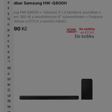
a
Soundbar Samsung HW-Q800H
x
Samsung HW-Q800H • Výkonný 5.1.2 kanálový soundbar s
y
výkonem 360 W a bezdrátovým 8" subwooferem • Podpora
U
Dolby Atmos a DTS:X s horními měniči…
n
15 990
Kč
Na splátky
p
od 411
Kč
a
Do košíku
c
k
e
d
M
o
bi
le
O
ut
fit
te
rs