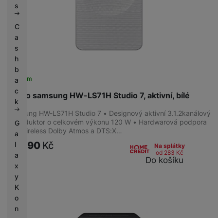
s
C
a
s
h
b
Skladem
a
c
Repro samsung HW-LS71H Studio 7, aktivní, bílé
k
Samsung HW-LS71H Studio 7 • Designový aktivní 3.1.2kanálový
reproduktor o celkovém výkonu 120 W • Hardwarová podpora
G
pro Wireless Dolby Atmos a DTS:X…
a
10 990
Kč
l
Na splátky
od 283
Kč
a
Do košíku
x
y
K
o
n