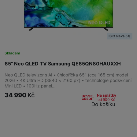
ISIC sleva 5%
Skladem
65" Neo QLED TV Samsung QE65QN80HAUXXH
Neo QLED televizor s AI • úhlopříčka 65″ (cca 165 cm) model
2026 • 4K Ultra HD (3840 × 2160 px) • technologie podsvícení
Mini LED • 100Hz panel…
34 990
Kč
Na splátky
od 900
Kč
Do košíku