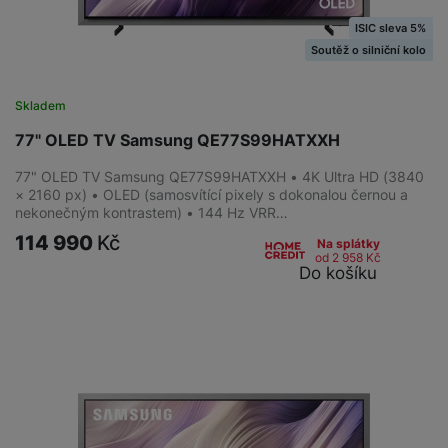
ISIC sleva 5%
Soutěž o silniční kolo
Skladem
77" OLED TV Samsung QE77S99HATXXH
77" OLED TV Samsung QE77S99HATXXH • 4K Ultra HD (3840
× 2160 px) • OLED (samosvítící pixely s dokonalou černou a
nekonečným kontrastem) • 144 Hz VRR…
114 990
Kč
Na splátky
od 2 958
Kč
Do košíku