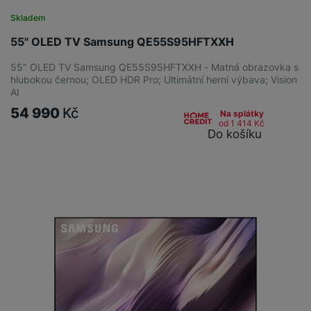
Skladem
55" OLED TV Samsung QE55S95HFTXXH
55" OLED TV Samsung QE55S95HFTXXH - Matná obrazovka s
hlubokou černou; OLED HDR Pro; Ultimátní herní výbava; Vision
AI
54 990
Kč
Na splátky
od 1 414
Kč
Do košíku