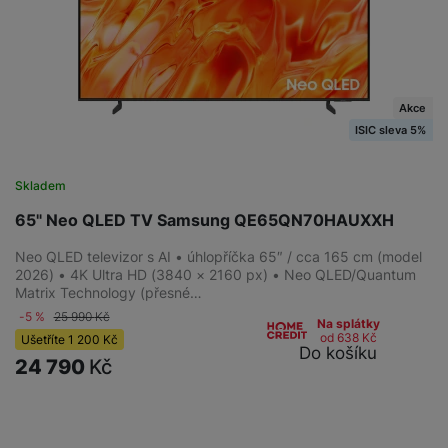
Akce
ISIC sleva 5%
Skladem
65" Neo QLED TV Samsung QE65QN70HAUXXH
Neo QLED televizor s AI • úhlopříčka 65″ / cca 165 cm (model
2026) • 4K Ultra HD (3840 × 2160 px) • Neo QLED/Quantum
Matrix Technology (přesné…
-5 %
25 990
Kč
Na splátky
od 638
Kč
Ušetříte
1 200
Kč
Do košíku
24 790
Kč