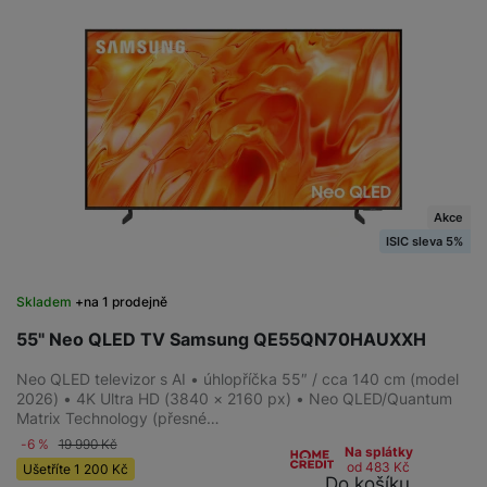
Akce
ISIC sleva 5%
Skladem
na 1 prodejně
55" Neo QLED TV Samsung QE55QN70HAUXXH
Neo QLED televizor s AI • úhlopříčka 55″ / cca 140 cm (model
2026) • 4K Ultra HD (3840 × 2160 px) • Neo QLED/Quantum
Matrix Technology (přesné…
-6 %
19 990
Kč
Na splátky
od 483
Kč
Ušetříte
1 200
Kč
Do košíku