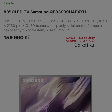
Skladem
83" OLED TV Samsung QE83S99HAEXXH
83" OLED TV Samsung QE83S99HAEXXH • 4K Ultra HD (3840
× 2160 px) • OLED (samosvítící pixely s dokonalou černou a
nekonečným kontrastem) • 144 Hz VRR…
159 990
Kč
Na splátky
od 4 115
Kč
Do košíku