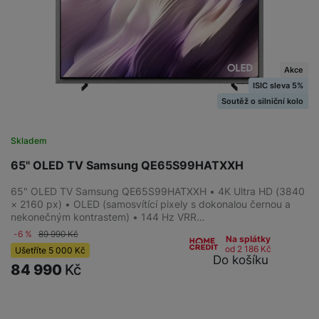
Akce
ISIC sleva 5%
Soutěž o silniční kolo
Skladem
65" OLED TV Samsung QE65S99HATXXH
65" OLED TV Samsung QE65S99HATXXH • 4K Ultra HD (3840
× 2160 px) • OLED (samosvítící pixely s dokonalou černou a
nekonečným kontrastem) • 144 Hz VRR…
-6 %
89 990
Kč
Na splátky
od 2 186
Kč
Ušetříte
5 000
Kč
Do košíku
84 990
Kč