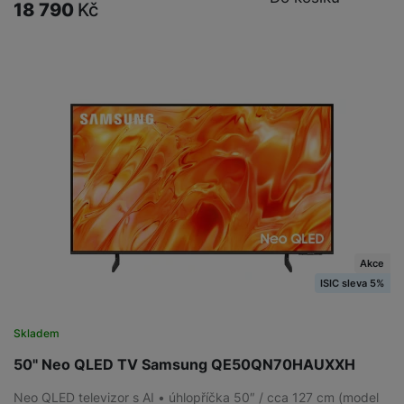
18 790
Kč
Akce
ISIC sleva 5%
Skladem
50" Neo QLED TV Samsung QE50QN70HAUXXH
Neo QLED televizor s AI • úhlopříčka 50″ / cca 127 cm (model