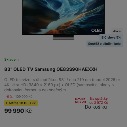
Akce
ISIC sleva 5%
Soutěž o silniční kolo
Skladem
83" OLED TV Samsung QE83S90HAEXXH
OLED televizor s úhlopříčkou 83″ / cca 210 cm (model 2026) •
4K Ultra HD (3840 × 2160 px) • OLED (samosvítící pixely s
dokonalou černou a nekonečným…
-9 %
109 990
Kč
Na splátky
od 2 572
Kč
Ušetříte
10 000
Kč
Do košíku
99 990
Kč