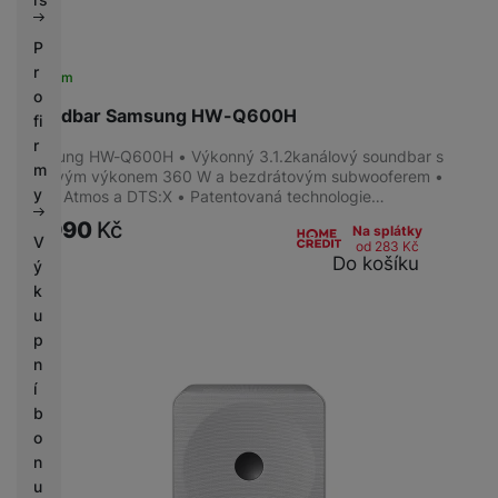
P
r
Skladem
o
Soundbar Samsung HW-Q600H
fi
r
Samsung HW-Q600H • Výkonný 3.1.2kanálový soundbar s
m
celkovým výkonem 360 W a bezdrátovým subwooferem •
y
Dolby Atmos a DTS:X • Patentovaná technologie…
10 990
Kč
Na splátky
V
od 283
Kč
Do košíku
ý
k
u
p
n
í
b
o
n
u