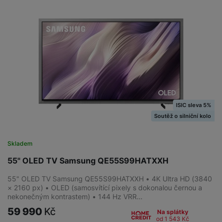
ISIC sleva 5%
Soutěž o silniční kolo
Skladem
55" OLED TV Samsung QE55S99HATXXH
55" OLED TV Samsung QE55S99HATXXH • 4K Ultra HD (3840
× 2160 px) • OLED (samosvítící pixely s dokonalou černou a
nekonečným kontrastem) • 144 Hz VRR…
59 990
Kč
Na splátky
od 1 543
Kč