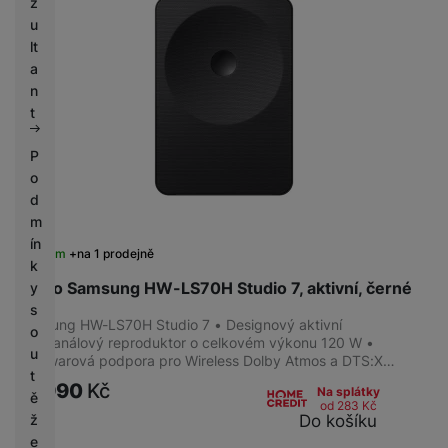
z
u
lt
a
n
t
P
o
d
m
ín
Skladem
na 1 prodejně
k
Repro Samsung HW-LS70H Studio 7, aktivní, černé
y
s
Samsung HW-LS70H Studio 7 • Designový aktivní
o
3.1.2kanálový reproduktor o celkovém výkonu 120 W •
u
Hardwarová podpora pro Wireless Dolby Atmos a DTS:X…
t
10 990
Kč
Na splátky
ě
od 283
Kč
Do košíku
ž
e