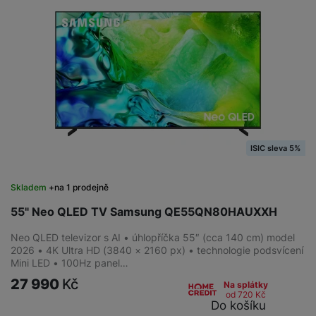
ISIC sleva 5%
Skladem
na 1 prodejně
55" Neo QLED TV Samsung QE55QN80HAUXXH
Neo QLED televizor s AI • úhlopříčka 55″ (cca 140 cm) model
2026 • 4K Ultra HD (3840 × 2160 px) • technologie podsvícení
Mini LED • 100Hz panel…
27 990
Kč
Na splátky
od 720
Kč
Do košíku