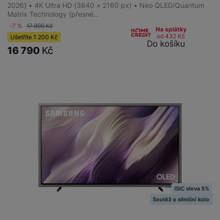
2026) • 4K Ultra HD (3840 × 2160 px) • Neo QLED/Quantum
Matrix Technology (přesné…
-7 %
17 990
Kč
Na splátky
od 432
Kč
Ušetříte
1 200
Kč
Do košíku
16 790
Kč
ISIC sleva 5%
Soutěž o silniční kolo