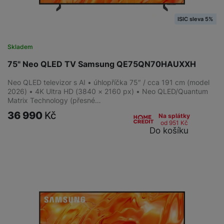
ISIC sleva 5%
Skladem
75" Neo QLED TV Samsung QE75QN70HAUXXH
Neo QLED televizor s AI • úhlopříčka 75″ / cca 191 cm (model
2026) • 4K Ultra HD (3840 × 2160 px) • Neo QLED/Quantum
Matrix Technology (přesné…
36 990
Kč
Na splátky
od 951
Kč
Do košíku