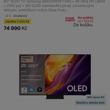
65" OLED TV Samsung QE65S95HFTXXH • 4K Ultra HD (3840
× 2160 px) • QD-OLED (samosvítící pixely s kvantovými
tečkami, antireflexní vrstva Glare Free)…
-6 %
79 990
Kč
Na splátky
od 1 929
Kč
Ušetříte
5 000
Kč
Do košíku
74 990
Kč
ISIC sleva 5%
Soutěž o silniční kolo