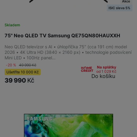
Akce
ISIC sleva 5%
Skladem
75" Neo QLED TV Samsung QE75QN80HAUXXH
Neo QLED televizor s AI • úhlopříčka 75″ (cca 191 cm) model
2026 • 4K Ultra HD (3840 × 2160 px) • technologie podsvícení
Mini LED • 100Hz panel…
-20 %
49 990
Kč
Na splátky
od 1 029
Kč
Ušetříte
10 000
Kč
Do košíku
39 990
Kč