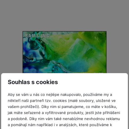
Souhlas s cookies
ISIC sleva 5%
Aby se vám u nás co nejlépe nakupovalo, používáme my a
někteří naši partneři tzv. cookies (malé soubory, uložené ve
Skladem
vašem prohlížeči). Díky nim si pamatujeme, co máte v košíku,
50" Neo QLED TV Samsung QE50QN80HAUXXH
jak máte seřazené a vyfiltrované produkty, jestli jste přihlášeni
a podobně. Díky nim vám také nenabízíme nevhodnou reklamu
Neo QLED televizor s AI • úhlopříčka 50″ (cca 127 cm) model
a pomáhají nám například i v analýzách, které používáme k
2026 • 4K Ultra HD (3840 × 2160 px) • technologie podsvícení