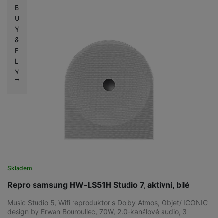
B
U
Y
&
F
L
Y
Skladem
Repro samsung HW-LS51H Studio 7, aktivní, bílé
Music Studio 5, Wifi reproduktor s Dolby Atmos, Objet/ ICONIC
design by Erwan Bouroullec, 70W, 2.0-kanálové audio, 3