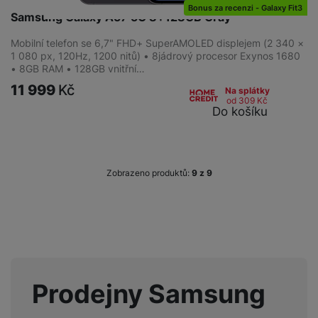
Bonus za recenzi - Galaxy Fit3
Samsung Galaxy A57 5G 8+128GB Gray
Mobilní telefon se 6,7" FHD+ SuperAMOLED displejem (2 340 ×
1 080 px, 120Hz, 1200 nitů) • 8jádrový procesor Exynos 1680
• 8GB RAM • 128GB vnitřní…
11 999
Kč
Na splátky
od 309
Kč
Do košíku
Zobrazeno produktů:
z
9
Prodejny Samsung