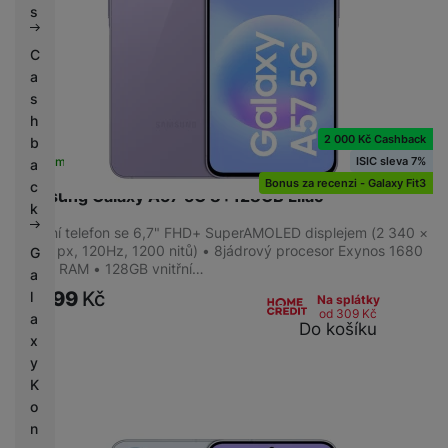
s
C
a
s
h
2 000 Kč Cashback
b
ISIC sleva 7%
Skladem
na 7 prodejnách
a
Bonus za recenzi - Galaxy Fit3
c
Samsung Galaxy A57 5G 8+128GB Lilac
k
Mobilní telefon se 6,7" FHD+ SuperAMOLED displejem (2 340 ×
1 080 px, 120Hz, 1200 nitů) • 8jádrový procesor Exynos 1680
G
• 8GB RAM • 128GB vnitřní…
a
11 999
Kč
l
Na splátky
od 309
Kč
a
Do košíku
x
y
K
o
n