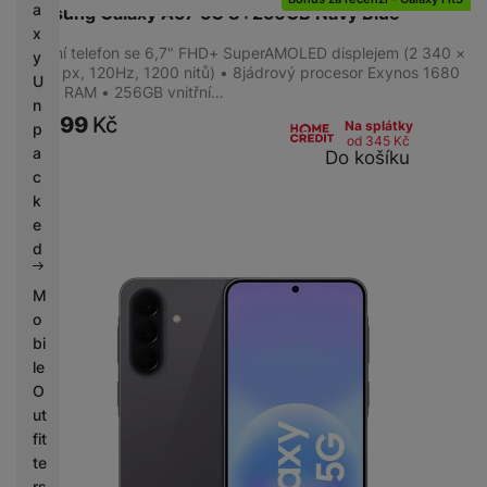
a
Samsung Galaxy A57 5G 8+256GB Navy Blue
x
Mobilní telefon se 6,7" FHD+ SuperAMOLED displejem (2 340 ×
y
1 080 px, 120Hz, 1200 nitů) • 8jádrový procesor Exynos 1680
U
• 8GB RAM • 256GB vnitřní…
n
13 399
Kč
Na splátky
p
od 345
Kč
a
Do košíku
c
k
e
d
M
o
bi
le
O
ut
fit
te
rs