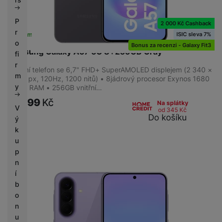
P
2 000 Kč Cashback
r
ISIC sleva 7%
Skladem
na 8 prodejnách
o
Bonus za recenzi - Galaxy Fit3
Samsung Galaxy A57 5G 8+256GB Gray
fi
r
Mobilní telefon se 6,7" FHD+ SuperAMOLED displejem (2 340 ×
m
1 080 px, 120Hz, 1200 nitů) • 8jádrový procesor Exynos 1680
y
• 8GB RAM • 256GB vnitřní…
13 399
Kč
Na splátky
V
od 345
Kč
Do košíku
ý
k
u
p
n
í
b
o
n
u