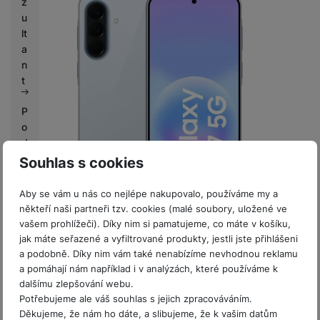
z
u
lt
a
n
t
P
o
d
m
Souhlas s cookies
2 000 Kč Cashback
ín
ISIC sleva 7%
Skladem
na 8 prodejnách
k
Aby se vám u nás co nejlépe nakupovalo, používáme my a
Bonus za recenzi - Galaxy Fit3
Samsung Galaxy A57 5G 8+128GB Icy Blue
y
někteří naši partneři tzv. cookies (malé soubory, uložené ve
s
vašem prohlížeči). Díky nim si pamatujeme, co máte v košíku,
Mobilní telefon se 6,7" FHD+ SuperAMOLED displejem (2 340 ×
o
jak máte seřazené a vyfiltrované produkty, jestli jste přihlášeni
1 080 px, 120Hz, 1200 nitů) • 8jádrový procesor Exynos 1680
u
a podobně. Díky nim vám také nenabízíme nevhodnou reklamu
• 8GB RAM • 128GB vnitřní…
t
a pomáhají nám například i v analýzách, které používáme k
11 999
Kč
Na splátky
ě
dalšímu zlepšování webu.
od 309
Kč
Potřebujeme ale váš souhlas s jejich zpracováváním.
Do košíku
ž
Děkujeme, že nám ho dáte, a slibujeme, že k vašim datům
e