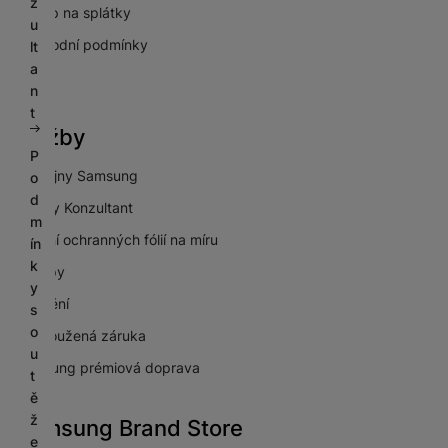
z
Nákup na splátky
u
Obchodní podmínky
lt
a
GDPR
n
t
Služby
P
Prodejny Samsung
o
d
Galaxy Konzultant
m
Lepení ochranných fólií na míru
ín
k
Výkupy
y
Pojištění
s
o
Prodloužená záruka
u
Samsung prémiová doprava
t
ě
ž
Samsung Brand Store
e