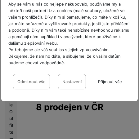
příslušenství.
a
Aby se vám u nás co nejlépe nakupovalo, používáme my a
x
někteří naši partneři tzv. cookies (malé soubory, uložené ve
Seznam
y
vašem prohlížeči). Díky nim si pamatujeme, co máte v košíku,
prodejen
U
jak máte seřazené a vyfiltrované produkty, jestli jste přihlášeni
n
a podobně. Díky nim vám také nenabízíme nevhodnou reklamu
p
a pomáhají nám například i v analýzách, které používáme k
dalšímu zlepšování webu.
a
Potřebujeme ale váš souhlas s jejich zpracováváním.
c
Děkujeme, že nám ho dáte, a slibujeme, že k vašim datům
k
budeme chovat zodpovědně.
e
d
Nastavení souhlasů s kategoriemi
cookies
Odmítnout vše
Nastavení
Přijmout vše
M
o
Technické
Technické
-
bez těchto cookies náš web nebude fungovat
.
bi
VŽDY AKTIVNÍ
8 prodejen v ČR
le
O
Technické cookies umožňují váš průchod nákupním košíkem,
ut
Preferenční a rozšířené funkce
Preferenční a rozšířené funkce
-
abyste nemuseli vše
porovnávání produktů a další nezbytné funkce.
fit
nastavovat znovu a abyste se s námi mohli spojit např. pomocí
te
chatu
.
rs