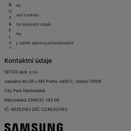
B
NextLife
U
Používaní cookies
Y
&
Ochrana osobních údajů
F
Pro firmy
L
Zpětný odběr elektrozařízení/baterií
Y
Kontaktní údaje
SETOS spol. s r.o.
zapsána do OR u MS Praha, oddíl C, vložka 12006
City Park Náchodská
Náchodská 2396/21, 193 00
IČ: 46352163 DIČ: CZ46352163