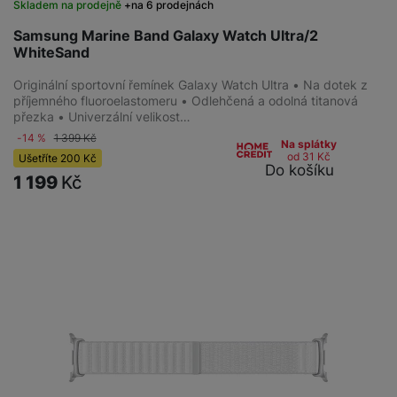
Skladem na prodejně
na 6 prodejnách
Samsung Marine Band Galaxy Watch Ultra/2
WhiteSand
Originální sportovní řemínek Galaxy Watch Ultra • Na dotek z
příjemného fluoroelastomeru • Odlehčená a odolná titanová
přezka • Univerzální velikost…
-14 %
1 399
Kč
Na splátky
od 31
Kč
Ušetříte
200
Kč
Do košíku
1 199
Kč