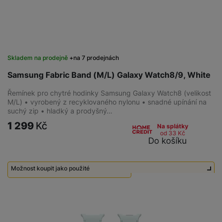
Skladem na prodejně
na 7 prodejnách
Samsung Fabric Band (M/L) Galaxy Watch8/9, White
Řemínek pro chytré hodinky Samsung Galaxy Watch8 (velikost
M/L) • vyrobený z recyklovaného nylonu • snadné upínání na
suchý zip • hladký a prodyšný…
1 299
Kč
Na splátky
od 33
Kč
Do košíku
Možnost koupit jako použité
Použité - Zánovní - jako nové
600
Kč