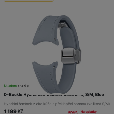
Použité - Nepoužité
500
Kč
Skladem
na 4 prodejnách
D-Buckle Hybrid Eco-Leather Band Slim, S/M, Blue
Hybridní řemínek z eko kůže s překlápěcí sponou (velikost S/M)
1 199
Kč
Na splátky