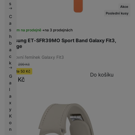
s
Akce
Poslední kusy
C
a
s
Skladem na prodejně
na 3 prodejnách
h
Samsung ET-SFR39MO Sport Band Galaxy Fit3,
b
Orange
a
c
Sportovní řemínek Galaxy Fit3
k
-17 %
299
Kč
Ušetříte
50
Kč
Do košíku
G
249
Kč
a
l
a
x
y
K
o
n