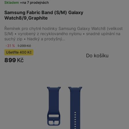
Skladem
na 7 prodejnách
Samsung Fabric Band (S/M) Galaxy
Watch8/9,Graphite
Řemínek pro chytré hodinky Samsung Galaxy Watch8 (velikost
S/M) • vyrobený z recyklovaného nylonu • snadné upínání na
suchý zip • hladký a prodyšný…
-31 %
1 299
Kč
Ušetříte
400
Kč
Do košíku
899
Kč