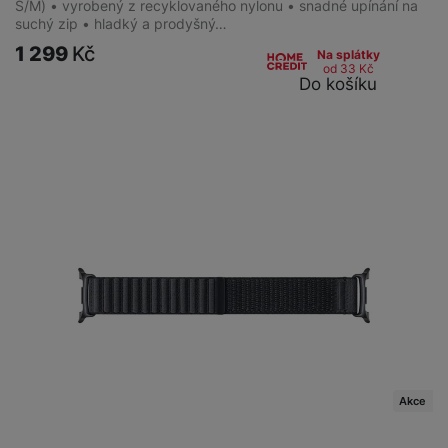
S/M) • vyrobený z recyklovaného nylonu • snadné upínání na
suchý zip • hladký a prodyšný…
1 299
Kč
Na splátky
od 33
Kč
Do košíku
Akce