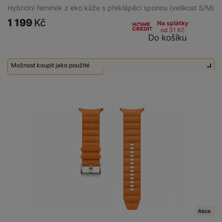
Hybridní řemínek z eko kůže s překlápěcí sponou (velikost S/M)
1 199
Kč
Na splátky
od 31
Kč
Do košíku
Možnost koupit jako použité
Použité - Nepoužité
500
Kč
Akce