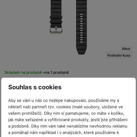
Akce
Poslední kusy
Skladem na prodejně
na 1 prodejně
Samsung PeakForm Band Galaxy Watch Ultra/2, Gray
Souhlas s cookies
Originální řemínek Galaxy Watch Ultra • Na zápěstí zvlněná a
na vnější straně zajimavě texturovaná guma • Univerzální
Aby se vám u nás co nejlépe nakupovalo, používáme my a
velikost • Barva: šedá
někteří naši partneři tzv. cookies (malé soubory, uložené ve
-14 %
1 399
Kč
vašem prohlížeči). Díky nim si pamatujeme, co máte v košíku,
Na splátky
od 31
Kč
Ušetříte
200
Kč
jak máte seřazené a vyfiltrované produkty, jestli jste přihlášeni
Do košíku
a podobně. Díky nim vám také nenabízíme nevhodnou reklamu
1 199
Kč
a pomáhají nám například i v analýzách, které používáme k