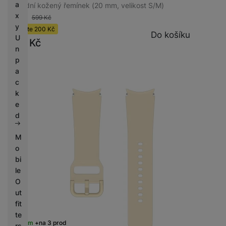
a
Hybridní kožený řemínek (20 mm, velikost S/M)
x
-33 %
599
Kč
y
Ušetříte
200
Kč
Do košíku
U
399
Kč
n
p
a
c
k
e
d
M
o
bi
le
O
ut
fit
te
Skladem
na 3 prodejnách
rs