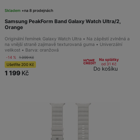
Skladem
na 8 prodejnách
Samsung PeakForm Band Galaxy Watch Ultra/2,
Orange
Originální řemínek Galaxy Watch Ultra • Na zápěstí zvlněná a
na vnější straně zajimavě texturovaná guma • Univerzální
velikost • Barva: oranžová
-14 %
1 399
Kč
Na splátky
od 31
Kč
Ušetříte
200
Kč
Do košíku
1 199
Kč