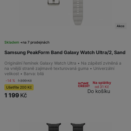
Akce
Skladem
na 7 prodejnách
Samsung PeakForm Band Galaxy Watch Ultra/2, Sand
Originální řemínek Galaxy Watch Ultra • Na zápěstí zvlněná a
na vnější straně zajimavě texturovaná guma • Univerzální
velikost • Barva: bílá
-14 %
1 399
Kč
Na splátky
od 31
Kč
Ušetříte
200
Kč
Do košíku
1 199
Kč