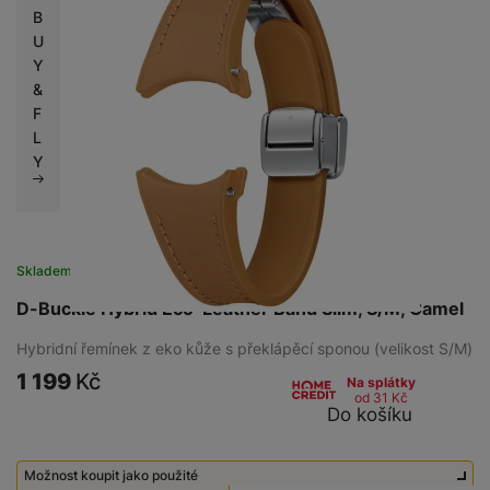
B
U
Y
&
F
L
Y
Skladem
na 6 prodejnách
D-Buckle Hybrid Eco-Leather Band Slim, S/M, Camel
Hybridní řemínek z eko kůže s překlápěcí sponou (velikost S/M)
1 199
Kč
Na splátky
od 31
Kč
Do košíku
Možnost koupit jako použité