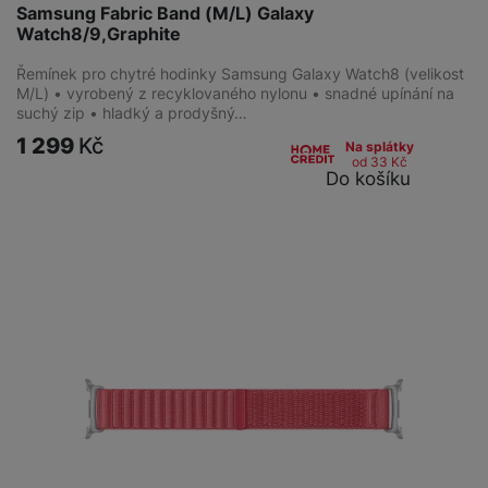
Samsung Fabric Band (M/L) Galaxy
Watch8/9,Graphite
Řemínek pro chytré hodinky Samsung Galaxy Watch8 (velikost
M/L) • vyrobený z recyklovaného nylonu • snadné upínání na
suchý zip • hladký a prodyšný…
1 299
Kč
Na splátky
od 33
Kč
Do košíku