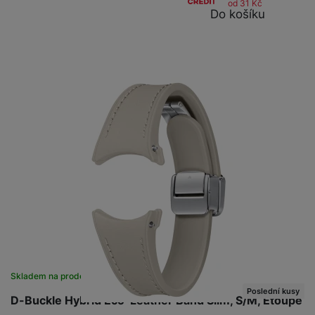
od 31
Kč
Do košíku
Skladem na prodejně
na 1 prodejně
Poslední kusy
D-Buckle Hybrid Eco-Leather Band Slim, S/M, Etoupe