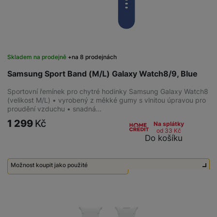
Skladem na prodejně
na 8 prodejnách
Samsung Sport Band (M/L) Galaxy Watch8/9, Blue
Sportovní řemínek pro chytré hodinky Samsung Galaxy Watch8
(velikost M/L) • vyrobený z měkké gumy s vlnitou úpravou pro
proudění vzduchu • snadná…
1 299
Kč
Na splátky
od 33
Kč
Do košíku
Možnost koupit jako použité
Použité - Zánovní - jako nové
650
Kč