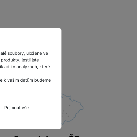
malé soubory, uložené ve
rodukty, jestli jste
lad i v analýzách, které
, že k vašim datům budeme
Přijmout vše
zbytné funkce.