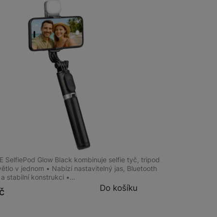
Bezdrátové nabíječky
Powerbanky
E SelfiePod Glow Black
 SelfiePod Glow Black kombinuje selfie tyč, tripod
ětlo v jednom • Nabízí nastavitelný jas, Bluetooth
a stabilní konstrukci •…
Do košíku
č