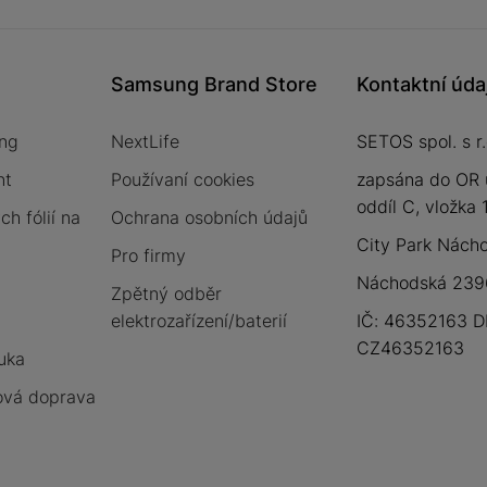
Samsung Brand Store
Kontaktní úda
ng
NextLife
SETOS spol. s r.
nt
Používaní cookies
zapsána do OR 
oddíl C, vložka
h fólií na
Ochrana osobních údajů
City Park Nách
Pro firmy
Náchodská 2396
Zpětný odběr
elektrozařízení/baterií
IČ: 46352163 D
CZ46352163
uka
vá doprava