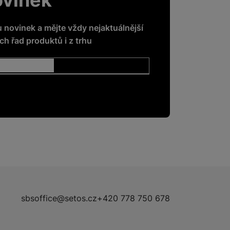
u novinek a mějte vždy nejaktuálnější
h řad produktů i z trhu
sbsoffice@setos.cz
+420 778 750 678