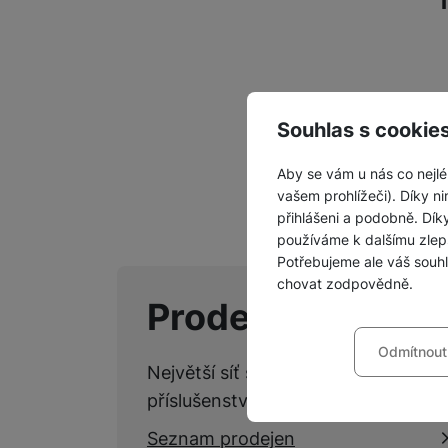
Z
Souhlas s cookie
Aby se vám u nás co nejlé
vašem prohlížeči). Díky ni
přihlášeni a podobně. Dí
používáme k dalšímu zlep
Potřebujeme ale váš souh
chovat zodpovědně.
Prodejny Samsu
Nastavení souhla
Odmítnout
Technické
Technické
-
bez těchto c
Největší síť specializovaných kame
VŽDY AKTIVNÍ
příslušenství.
Technické cookies umožňu
Seznam prodejen