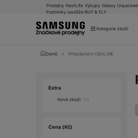
Prodejny
NextLife
Výkupy
Galaxy Unpacked
Podmínky soutěže BUY & FLY
Kategorie zboží
Akce
Domů
Příslušenství OBAL:ME
Výprodej
Galaxy Z Fold8 a další
novinky léta 2026
Extra
Upřesnit paramet
Mobilní telefony
Nové zboží
(
3
)
Chytré hodinky
Tablety
Sluchátka
Cena
(Kč)
Galaxy Ring