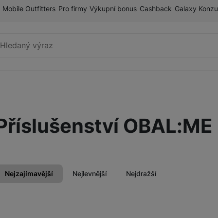
Mobile Outfitters
Pro firmy
Výkupní bonus
Cashback
Galaxy Konzu
Vyhledávání
Příslušenství k mobilnímu
Pouzdra a kryty
telefonu
Příslušenství OBAL:ME
Fólie a tvrzená skla
ry
Paměťové karty
Držáky
Nejzajímavější
Nejlevnější
Nejdražší
Příslušenství k chytrým
Nabíječky k chytrým hodinkám
hodinkám
Produkty
Řemínky