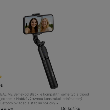
iž brzy
BAL:ME SelfiePod Black
BAL:ME SelfiePod Black je kompaktní selfie tyč a tripod
 jednom • Nabízí výsuvnou konstrukci, odnímatelný
luetooth ovladač a stabilní nožičky •…
Do košíku