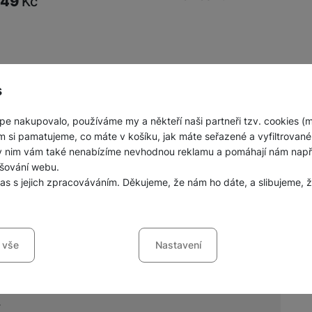
149
Kč
obrazeno produktů:
z
3
s
pe nakupovalo, používáme my a někteří naši partneři tzv. cookies (
m si pamatujeme, co máte v košíku, jak máte seřazené a vyfiltrované p
ky nim vám také nenabízíme nevhodnou reklamu a pomáhají nám napřík
šování webu.
las s jejich zpracováváním. Děkujeme, že nám ho dáte, a slibujeme
ng
sů s kategoriemi cookies
 vše
Nastavení
ookies náš web nebude fungovat
.
nných prodejen mobilních telefonů a
jí váš průchod nákupním košíkem, porovnávání produktů a další ne