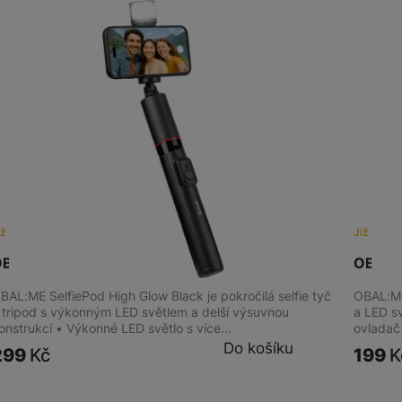
Kabely a redukce
Redukce
Kabely
Flash disky a SSD disky
SSD disk
iž brzy
Již brzy
BAL:ME SelfiePod High Glow Black
OBAL:M
BAL:ME SelfiePod High Glow Black je pokročilá selfie tyč
OBAL:ME
 tripod s výkonným LED světlem a delší výsuvnou
a LED sv
onstrukcí • Výkonné LED světlo s více…
ovladač 
Do košíku
299
Kč
199
K