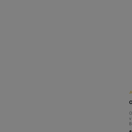
J
O
O
v
B