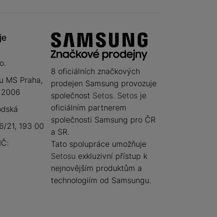
je
o.
8 oficiálních značkových
u MS Praha,
prodejen Samsung provozuje
 12006
společnost
Setos
.
Setos
je
oficiálním partnerem
odská
společnosti Samsung pro ČR
/21, 193 00
a SR.
IČ:
Tato spolupráce umožňuje
Setosu
exkluzivní přístup k
nejnovějším produktům a
technologiím od Samsungu.