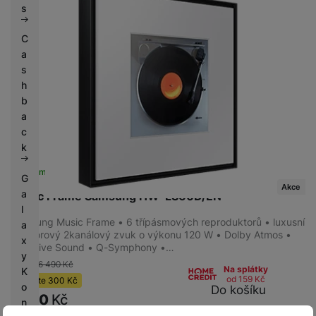
s
C
a
s
h
b
a
c
k
Skladem na prodejně
na 3 prodejnách
G
Akce
a
Music Frame Samsung HW-LS60D/EN
l
Samsung Music Frame • 6 třípásmových reproduktorů • luxusní
a
prostorový 2kanálový zvuk o výkonu 120 W • Dolby Atmos •
x
Adaptive Sound • Q-Symphony •…
y
-5 %
6 490
Kč
Na splátky
K
od 159
Kč
Ušetříte
300
Kč
o
Do košíku
6 190
Kč
n