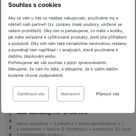
z
Souhlas s cookies
u
lt
Aby se vám u nás co nejlépe nakupovalo, používáme my a
a
někteří naši partneři tzv. cookies (malé soubory, uložené ve
n
vašem prohlížeči). Díky nim si pamatujeme, co máte v košíku,
t
jak máte seřazené a vyfiltrované produkty, jestli jste přihlášeni
a podobně. Díky nim vám také nenabízíme nevhodnou reklamu
P
a pomáhají nám například i v analýzách, které používáme k
o
dalšímu zlepšování webu.
d
Potřebujeme ale váš souhlas s jejich zpracováváním.
m
Děkujeme, že nám ho dáte, a slibujeme, že k vašim datům
ín
budeme chovat zodpovědně.
k
Poslední kusy
Nastavení souhlasů s kategoriemi
y
cookies
s
Odmítnout vše
Nastavení
Přijmout vše
o
Skladem
Technické
Technické
-
bez těchto cookies náš web nebude fungovat
.
u
Soundbar Samsung HW-B750F/EN
VŽDY AKTIVNÍ
t
ě
5.1kanálový soundbar • 3 přední a 2 boční reproduktory • 1
ž
Technické cookies umožňují váš průchod nákupním košíkem,
basový subwoofer • funkce Q-Symphony • autentický 3D zvuk
Preferenční a rozšířené funkce
e
• efekt prostorového zvuku •…
Preferenční a rozšířené funkce
-
abyste nemuseli vše
porovnávání produktů a další nezbytné funkce.