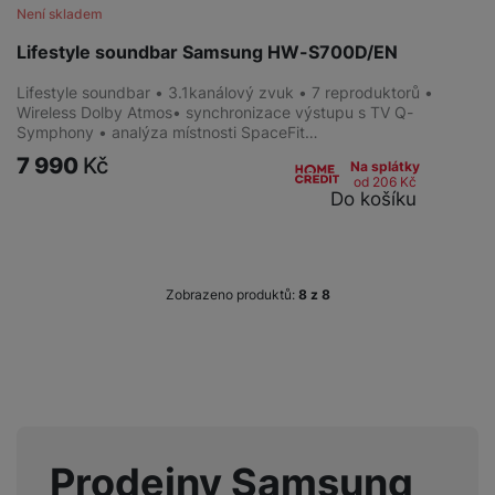
Není skladem
Lifestyle soundbar Samsung HW-S700D/EN
Lifestyle soundbar • 3.1kanálový zvuk • 7 reproduktorů •
Wireless Dolby Atmos• synchronizace výstupu s TV Q-
Symphony • analýza místnosti SpaceFit…
7 990
Kč
Na splátky
od 206
Kč
Do košíku
Zobrazeno produktů:
z
8
Prodejny Samsung