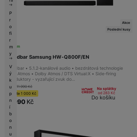
P
r
Akce
o
Poslední kusy
fi
r
Skladem
m
y
Soundbar Samsung HW-Q800F/EN
V
Soundbar • 5.1.2-kanálové audio • bezdrátová technologie
ý
Dolby Atmos • Dolby Atmos / DTS Virtual:X • Side-firing
reproduktory - vyzařující zvuk do…
k
-8 %
11 990
Kč
u
Na splátky
od 283
Kč
p
Ušetříte
1 000
Kč
Do košíku
n
10 990
Kč
í
b
o
n
u