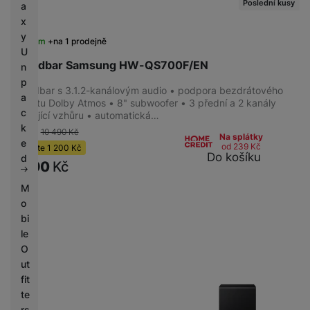
Poslední kusy
a
x
y
Skladem
na 1 prodejně
U
Soundbar Samsung HW-QS700F/EN
n
p
Soundbar s 3.1.2-kanálovým audio • podpora bezdrátového
a
formátu Dolby Atmos • 8" subwoofer • 3 přední a 2 kanály
c
směřující vzhůru • automatická…
k
-11 %
10 490
Kč
Na splátky
e
od 239
Kč
Ušetříte
1 200
Kč
Do košíku
d
9 290
Kč
M
o
bi
le
O
ut
fit
te
rs