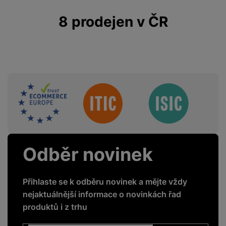
MagSafe
Ne
8 prodejen v ČR
KONSTRUKCE
Materiál
TPU
Sdružení
BALENÍ
Odběr novinek
Hmotnost balení
85 g
Délka balení
17 CM
Přihlaste se k odběru novinek a mějte vždy
nejaktuálnější informace o novinkách řad
Šířka balení
8,7 CM
produktů i z trhu
Výška balení
1,9 CM