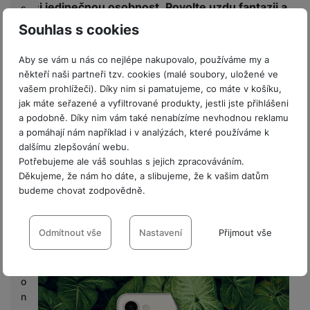
vaši jedinečnou osobnost
.
Povolte uzdu fantazii a
s
vyzdobte si jej rozličnými nálepkami
a vytvořte
Souhlas s cookies
C
tak design, který vašemu okolí naznačí, co chcete
a
vyjádřit a na čem vám záleží. Odvážným nápadům
Aby se vám u nás co nejlépe nakupovalo, používáme my a
s
někteří naši partneři tzv. cookies (malé soubory, uložené ve
a
experimentům se meze nekladou
!
h
vašem prohlížeči). Díky nim si pamatujeme, co máte v košíku,
Pomůže ochránit telefon i
b
jak máte seřazené a vyfiltrované produkty, jestli jste přihlášeni
planetu
a
a podobně. Díky nim vám také nenabízíme nevhodnou reklamu
c
a pomáhají nám například i v analýzách, které používáme k
Na
ochranu ekosystému planety Země
je kladen
k
dalšímu zlepšování webu.
stále vyšší důraz, a není divu. Společnost Samsung
Potřebujeme ale váš souhlas s jejich zpracováváním.
se dlouhodobě zavázala k těmto snahám
přispět
G
Děkujeme, že nám ho dáte, a slibujeme, že k vašim datům
maximální možnou měrou
, proto při výrobě
a
budeme chovat zodpovědně.
l
příslušenství pro telefony řady Galaxy S23+ sáhla
Nastavení souhlasů s kategoriemi
a
po
recyklovaných materiálech
. Výsledkem je
cookies
Odmítnout vše
Nastavení
Přijmout vše
x
mezinárodní certifikace společnosti UL
, značící
y
mnohem nižší zátěž na životní prostředí.
Technické
Technické
-
bez těchto cookies náš web nebude fungovat
.
K
VŽDY AKTIVNÍ
o
n