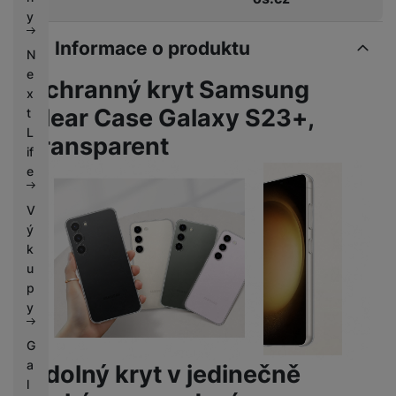
k
e
y
y
Informace o produktu
N
e
Ochranný kryt Samsung
x
Clear Case Galaxy S23+,
t
L
Transparent
if
e
V
ý
k
u
p
y
G
a
Odolný kryt v jedinečně
l