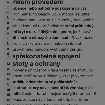
tenkém provedení
a
x
Škrábance nebo náhodné poškození
na váš
y
telefon Samsung Galaxy S23+ mohou záludně
U
číhat všude tam, kam se s ním každý den vydáte.
n
Jejich nežádoucí tvorbě však
zabrání průhledný
p
zadní kryt s ultra štíhlým designem
, jenž hravě
a
pohltí možné nárazy či ztlumí pád
při vyklouznutí
c
telefonu z ruky a zároveň nebude nikterak
k
e
narušovat jeho původní vychytaný design.
d
Nepřekonatelné spojení
čistoty a ochrany
M
o
Zachovejte přirozenou krásu vašeho telefonu po
bi
mnohem delší dobu. Průhledný kryt je vyroben z
le
materiálu, odolného proti poškrábání a
O
zažloutnutí, který navíc působí jak zvenku, tak i
ut
zevnitř
. Cestu i do toho nejnáročnějšího prostředí
fit
tak vaše zařízení zvládne v pohodě – a přitom
te
rs