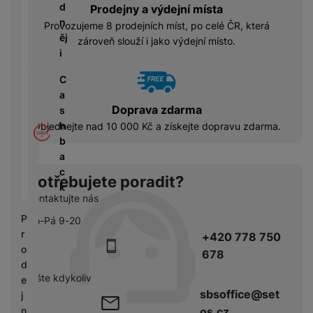
á
P
y
d
Prodejny a výdejní místa
cí
ří
a
n
B
Provozujeme 8 prodejních míst, po celé ČR, která
s
s
S
ěj
e
zároveň slouží i jako výdejní místo.
p
l
S
i
z
o
u
D
d
tř
š
C
d
r
e
e
a
i
á
bi
n
Doprava zdarma
s
s
t
č
s
h
k
Objednejte nad 10 000 Kč a získejte dopravu zdarma.
o
e
t
b
y
v
v
a
é
C
í
c
S
n
Potřebujete poradit?
h
p
k
S
a
y
Kontaktujte nás
r
D
b
tr
o
P
d
Po-Pá 9-20
íj
é
l
r
is
+420 778 750
e
h
e
o
k
678
č
o
d
d
k
d
n
pište kdykoliv
e
y
i
i
sbsoffice@set
j
n
c
os.cz
n