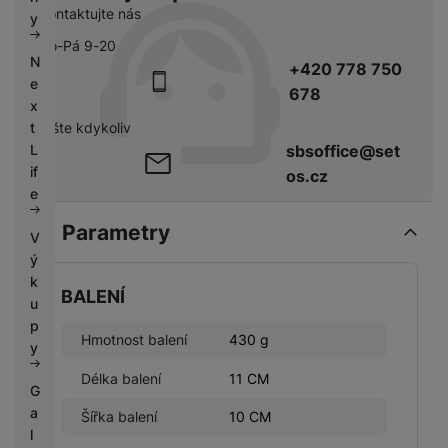
k
Kontaktujte nás
e
y
y
Po-Pá 9-20
N
+420 778 750
e
678
x
pište kdykoliv
t
sbsoffice@set
L
if
os.cz
e
Parametry
V
ý
k
BALENÍ
u
p
Hmotnost balení
430 g
y
Délka balení
11 CM
G
a
Šířka balení
10 CM
l