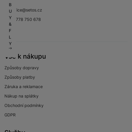
Facebook
Instagram
YouTube
B
sbsoffice@setos.cz
U
Y
+420 778 750 678
&
F
L
Y
Vše k nákupu
Způsoby dopravy
Způsoby platby
Záruka a reklamace
Nákup na splátky
Obchodní podmínky
GDPR