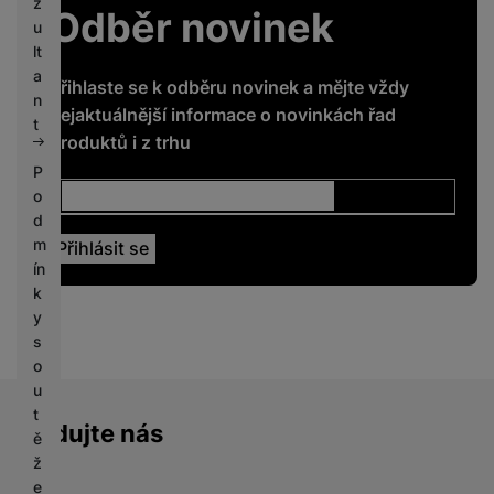
z
Odběr novinek
u
lt
a
Přihlaste se k odběru novinek a mějte vždy
n
nejaktuálnější informace o novinkách řad
t
produktů i z trhu
P
o
d
m
ín
k
y
s
o
u
t
Sledujte nás
ě
ž
e