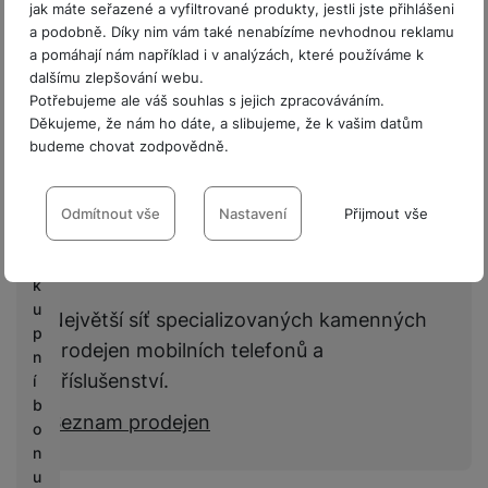
jak máte seřazené a vyfiltrované produkty, jestli jste přihlášeni
Hodnocení
a podobně. Díky nim vám také nenabízíme nevhodnou reklamu
P
a pomáhají nám například i v analýzách, které používáme k
Pro vkládání recenzí je nutné se přihlásit.
r
dalšímu zlepšování webu.
o
Potřebujeme ale váš souhlas s jejich zpracováváním.
fi
Děkujeme, že nám ho dáte, a slibujeme, že k vašim datům
Recenze
r
budeme chovat zodpovědně.
m
Nastavení souhlasů s kategoriemi
y
Nebyla přidána žádná recenze.
cookies
Odmítnout vše
Nastavení
Přijmout vše
V
Prodejny Samsung
Technické
Technické
-
bez těchto cookies náš web nebude fungovat
.
ý
VŽDY AKTIVNÍ
k
u
Největší síť specializovaných kamenných
p
Technické cookies umožňují váš průchod nákupním košíkem,
prodejen mobilních telefonů a
n
Preferenční a rozšířené funkce
Preferenční a rozšířené funkce
-
abyste nemuseli vše
porovnávání produktů a další nezbytné funkce.
příslušenství.
í
nastavovat znovu a abyste se s námi mohli spojit např. pomocí
b
chatu
.
Seznam prodejen
Povoleno
o
n
u