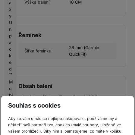
Výška balení
10 CM
a
x
y
U
n
Řemínek
p
a
26 mm (Garmin
c
Šířka řemínku
QuickFit)
k
e
d
M
Obsah balení
o
bi
• hodinky fēnix • Topo Czech PRO
le
Voucher - kód pro stažení mapy •
Souhlas s cookies
O
nabíjecí/datový kabel • dokumentace
ut
Aby se vám u nás co nejlépe nakupovalo, používáme my a
fit
někteří naši partneři tzv. cookies (malé soubory, uložené ve
te
vašem prohlížeči). Díky nim si pamatujeme, co máte v košíku,
rs